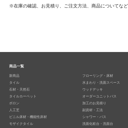
※在庫の確認、お見積り、ご注文方法、商品についてなど
商品一覧
新商品
フローリング・床材
タイル
水まわり・洗面スペース
石材・天然石
ウッドデッキ
タイルカーペット
オーダーユニットバス
ボロン
加工のお見積り
人工芝
副資材・工法
ビニル床材・機能性床材
シャワー・バス
モザイクタイル
洗面化粧台・洗面台