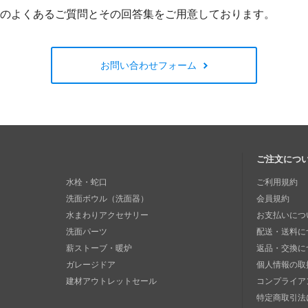
のよくあるご質問とその回答集をご用意しております。
お問い合わせフォーム
ご注文につ
水栓・蛇口
ご利用規約
洗面ボウル（洗面器）
会員規約
水まわりアクセサリー
お支払いにつ
洗面パーツ
配送・送料に
薪ストーブ・暖炉
返品・交換に
ガレージドア
個人情報の取
建材アウトレットセール
コンプライア
特定商取引法