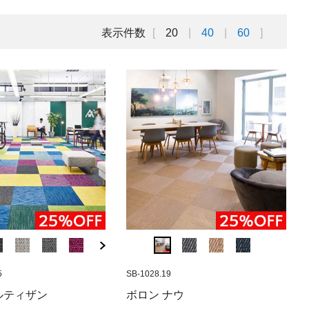
表示件数
20
40
60
5
.43
SB-1027.93
SB-1082.96
SB-1141.52-25
SB-1028.19
SB-1027.96
SB-1082.98
SB-1027.8
SB-10
ル グラニッ
ツ リネン(500
 ナウ チタニウム(500角)
ボロン BKBサイザル プレーン
ボロン エレメンツ ウォルナット
ボロン アルティザン ノワール
ボロン BKBサイ
ボロン エレメ
ボロン 
ボロ
ルティザン
ボロン ナウ
サンド(500角)
(500角)
ジャンボロール
ト(500角)
角)
00角)
角)