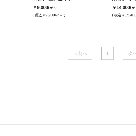
(ジャンボロール)
ヤーワークスホワイト
ン(長尺)
ャンボロール)
￥9,000
￥14,000
/㎡～
/㎡
￥9,300
￥14,000
￥23,600
￥9,000
/㎡
/㎡
/ｍ
/㎡
( 税込￥9,900
/㎡～ )
( 税込￥15,40
( 税込￥10,230
( 税込￥15,400
/㎡ )
/㎡ )
( 税込￥25,960
( 税込￥9,900
/ｍ )
/㎡ )
＜前へ
1
次