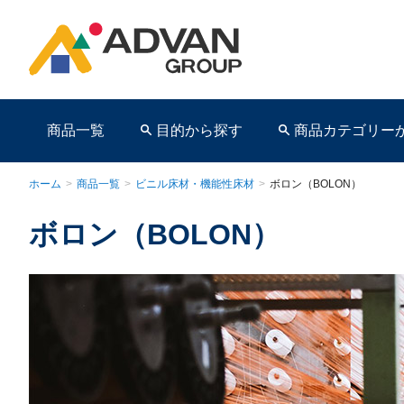
商品一覧
目的から探す
商品カテゴリー
ホーム
>
商品一覧
>
ビニル床材・機能性床材
>
ボロン（BOLON）
ボロン（BOLON）
商品ページ