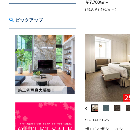
￥7,700
/㎡～
￥10,300
￥12,800
/㎡
/㎡
( 税込￥8,470
/㎡～ )
( 税込￥11,330
/㎡ )
( 税込￥14,080
/㎡ )
ピックアップ
SB-1142.00
SB-1141.61-25
SB-1028.07
ボロン ボタニック ライブラリー
ボロン エスニック
ボロン ボタニック