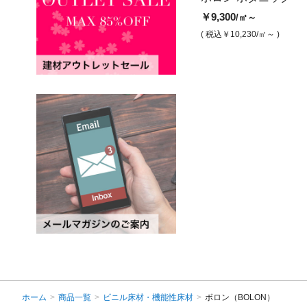
(500角)
角)
￥9,300
/㎡～
￥11,000
￥14,500
/㎡
/㎡
( 税込￥10,230
/㎡～ )
( 税込￥12,100
/㎡ )
( 税込￥15,950
/㎡ )
ホーム
>
商品一覧
>
ビニル床材・機能性床材
>
ボロン（BOLON）