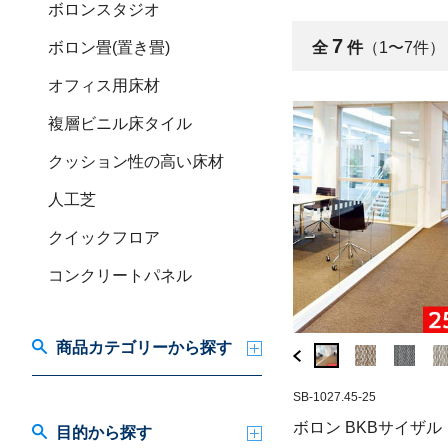
ボロンスタジオ
7
ボロン畳(置き畳)
全
件
（1〜7件）
オフィス用床材
複層ビニル床タイル
クッション性の高い床材
人工芝
クイックフロア
コンクリートパネル
商品カテゴリーから探す
SB-1027.57-25
SB-1027.45-25
SB-1082.98
ボロン BKBサイザル メタリッ
ボロン エレメンツ
ボロン BKBサイザル
目的から探す
クアルファ(ジャンボロール)
角)