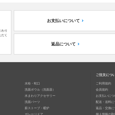
お支払いについて
まわり
ただく
返品について
ご注文につ
水栓・蛇口
ご利用規約
洗面ボウル（洗面器）
会員規約
水まわりアクセサリー
お支払いにつ
洗面パーツ
配送・送料に
薪ストーブ・暖炉
返品・交換に
ガレージドア
個人情報の取