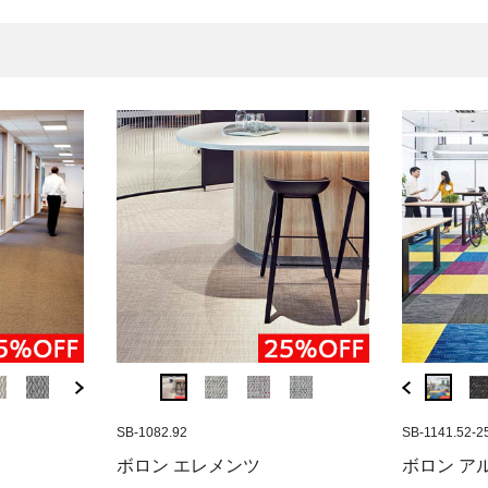
SB-1027.45-25
SB-1082.92
SB-1141.81
SB-1027.51-25
SB-1082.92
SB-1141.52-2
SB-1083
 マーブル(500
ボロン BKBサイザル プレーン
ボロン アルティザン インク(500
ボロン BKBサイザ
ボロン エレメン
ボロン
ボロン エレメンツ
ボロン ア
ベージュ(ジャンボロール)
角)
ト(ジャンボロール)
角)