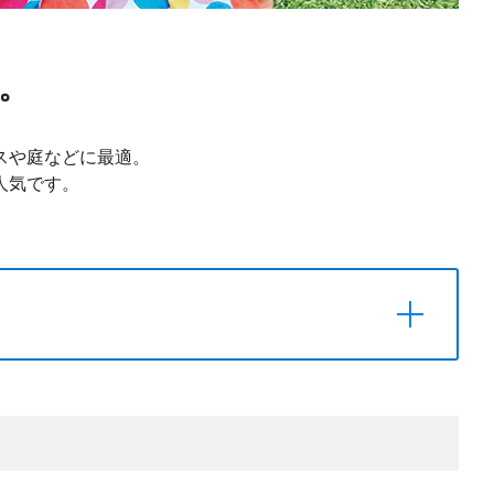
。
スや庭などに最適。
人気です。