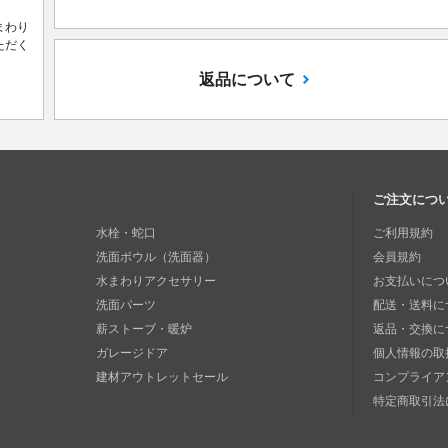
まわり
ただく
返品について
ご注文につ
水栓・蛇口
ご利用規約
洗面ボウル（洗面器）
会員規約
水まわりアクセサリー
お支払いにつ
洗面パーツ
配送・送料に
薪ストーブ・暖炉
返品・交換に
ガレージドア
個人情報の取
建材アウトレットセール
コンプライア
特定商取引法