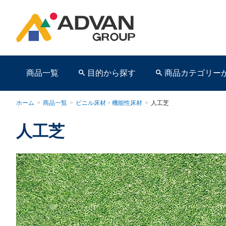
商品一覧
目的から探す
商品カテゴリー
ホーム
>
商品一覧
>
ビニル床材・機能性床材
>
人工芝
人工芝
商品ページ