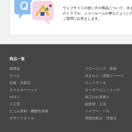
ウェブサイトの使い方や商品について、水
のトラブル、ショールームの事などよくい
ご質問にお答えします。
商品一覧
新商品
フローリング・床材
タイル
水まわり・洗面スペース
石材・天然石
ウッドデッキ
タイルカーペット
オーダーユニットバス
ボロン
加工のお見積り
人工芝
副資材・工法
ビニル床材・機能性床材
シャワー・バス
モザイクタイル
洗面化粧台・洗面台