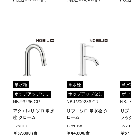
￥58,080
￥74,580
￥9
/台
/台
単水栓
単水栓
単水栓
ポップアップなし
ポップアップなし
ポップ
NB-93236.CR
NB-LV00236.CR
NB-LV00
アクエレリ ソロ 単水
リブ ソロ 単水栓 ク
リブ ソ
栓 クローム
ローム
ラック
158xH196
127xH158
127xH158
￥37,800
/台
￥44,800
/台
￥57,80