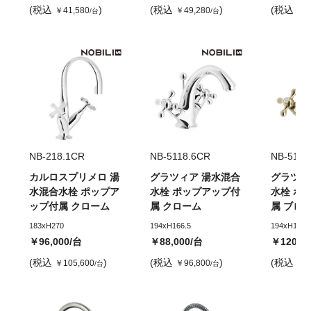
(税込
)
(税込
)
(税込
￥41,580
￥49,280
￥6
/台
/台
NB-218.1CR
NB-5118.6CR
NB-5118
カルロスプリメロ 湯
グラツィア 湯水混合
グラツィ
水混合水栓 ポップア
水栓 ポップアップ付
水栓 ポ
ップ付属 クローム
属 クローム
属 ブロ
183xH270
194xH166.5
194xH166.
￥96,000
/台
￥88,000
/台
￥120,0
(税込
)
(税込
)
(税込
￥105,600
￥96,800
￥1
/台
/台