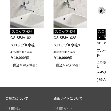
スロップ水栓
スロップ水栓
スロッ
ン用水
GS-SEJA102
GS-SEJA102S
NB-BS10
スロップ単水栓
スロップ単水栓S
ブルース
46x234xH173mm
46x139xH173mm
栓
￥19,000
/個
￥19,000
/個
L243,取付
( 税込
)
( 税込
)
￥20,900
￥20,900
/個
/個
し
￥45,00
( 税込
￥4
ご注文について
通販サイトについて
ご利用規約
ご利用ガイド