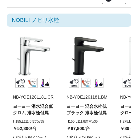
NOBILI ノビリ水栓
NB-YOE1261181.CR
NB-YOE1261181.BM
NB-YOE
ヨーヨー 湯水混合低
ヨーヨー 混合水栓低
ヨーヨー
クロム 排水栓付属
ブラック 排水栓付属
クローム
H155,L111,8度穴φ35
H155,L111,8度穴φ35
H275,L17
￥52,800
/台
￥67,800
/台
￥89,00
( 税込
)
( 税込
)
( 税込