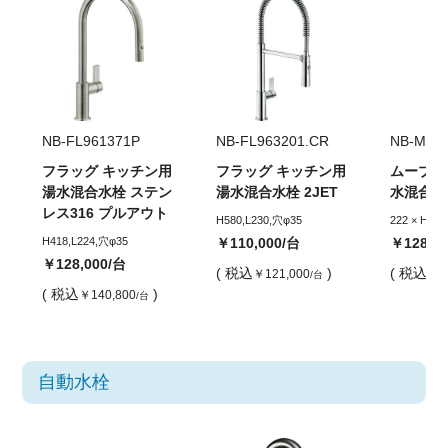
NB-FL961371P
NB-FL963201.CR
NB-MV9
フラッグ キッチン用
フラッグ キッチン用
ムーブ 
湯水混合水栓 ステン
湯水混合水栓 2JET
水混合水
レス316 プルアウト
H580,L230,穴φ35
222 × H46
H418,L224,穴φ35
￥110,000
/台
￥128,0
￥128,000
/台
( 税込
)
( 税込
￥121,000
￥1
/台
( 税込
)
￥140,800
/台
自動水栓