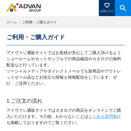
お気に入り
ホーム
>
ご利用・ご購入ガイド
ご利用・ご購入ガイド
商品ページにある「お気に入り登録」を押すと登録した
商品がここに表示されます。
アドヴァン通販サイトではお客様が安心してご購入頂けるよう
ショールームやカットサンプルでの商品確認やカタログの無料
配送など行っています。
ソーシャルメディアやダイレクトメールでも新商品やアウトレ
閉じる
ットセール品などお役立ち情報も情報配信をしています。ぜ
ひ、ご活用ください。
1.ご注文の流れ
アドヴァン通販サイトではカタログの商品をオンラインでご購
入いただけます。その他、わからないことは
よくある質問集
に
も掲載しておりますのでご覧ください。