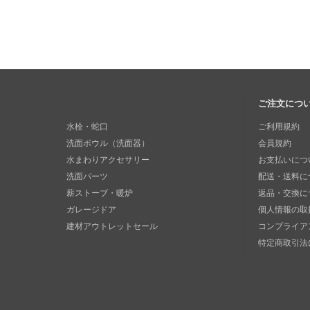
ご注文につ
水栓・蛇口
ご利用規約
洗面ボウル（洗面器）
会員規約
水まわりアクセサリー
お支払いにつ
洗面パーツ
配送・送料に
薪ストーブ・暖炉
返品・交換に
ガレージドア
個人情報の取
建材アウトレットセール
コンプライア
特定商取引法