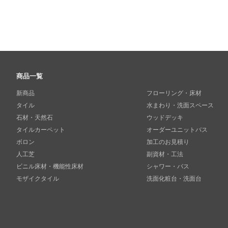
商品一覧
新商品
フローリング・床材
タイル
水まわり・洗面スペース
石材・天然石
ウッドデッキ
タイルカーペット
オーダーユニットバス
ボロン
加工のお見積り
人工芝
副資材・工法
ビニル床材・機能性床材
シャワー・バス
モザイクタイル
洗面化粧台・洗面台