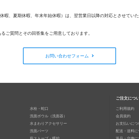
W休暇、夏期休暇、年末年始休暇）は、翌営業日以降の対応とさせてい
あるご質問とその回答集をご用意しております。
お問い合わせフォーム
ご注文につ
水栓・蛇口
ご利用規約
洗面ボウル（洗面器）
会員規約
水まわりアクセサリー
お支払いにつ
洗面パーツ
配送・送料に
薪ストーブ・暖炉
返品・交換に