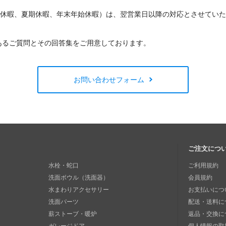
W休暇、夏期休暇、年末年始休暇）は、翌営業日以降の対応とさせてい
あるご質問とその回答集をご用意しております。
お問い合わせフォーム
ご注文につ
水栓・蛇口
ご利用規約
洗面ボウル（洗面器）
会員規約
水まわりアクセサリー
お支払いにつ
洗面パーツ
配送・送料に
薪ストーブ・暖炉
返品・交換に
ガレージドア
個人情報の取