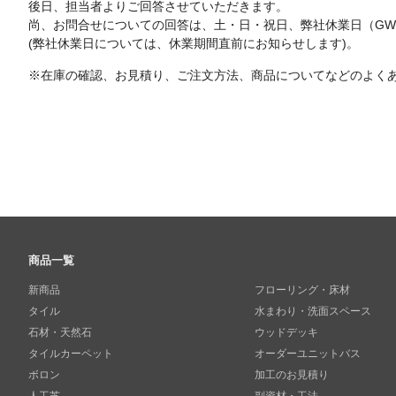
後日、担当者よりご回答させていただきます。
尚、お問合せについての回答は、土・日・祝日、弊社休業日（G
(弊社休業日については、休業期間直前にお知らせします)。
※在庫の確認、お見積り、ご注文方法、商品についてなどのよく
商品一覧
新商品
フローリング・床材
タイル
水まわり・洗面スペース
石材・天然石
ウッドデッキ
タイルカーペット
オーダーユニットバス
ボロン
加工のお見積り
人工芝
副資材・工法