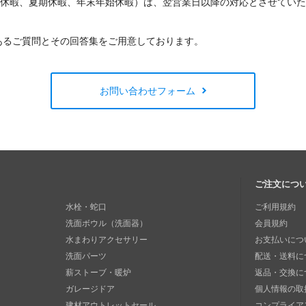
W休暇、夏期休暇、年末年始休暇）は、翌営業日以降の対応とさせてい
あるご質問とその回答集をご用意しております。
お問い合わせフォーム
ご注文につ
水栓・蛇口
ご利用規約
洗面ボウル（洗面器）
会員規約
水まわりアクセサリー
お支払いにつ
洗面パーツ
配送・送料に
薪ストーブ・暖炉
返品・交換に
ガレージドア
個人情報の取
建材アウトレットセール
コンプライア