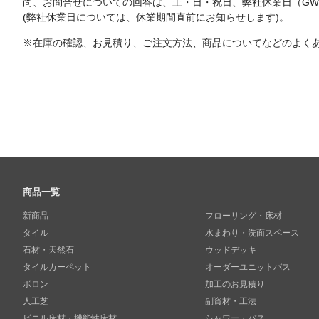
尚、お問合せについての回答は、土・日・祝日、弊社休業日（G
(弊社休業日については、休業期間直前にお知らせします)。
※在庫の確認、お見積り、ご注文方法、商品についてなどのよく
商品一覧
新商品
フローリング・床材
タイル
水まわり・洗面スペース
石材・天然石
ウッドデッキ
タイルカーペット
オーダーユニットバス
ボロン
加工のお見積り
人工芝
副資材・工法
ビニル床材・機能性床材
シャワー・バス