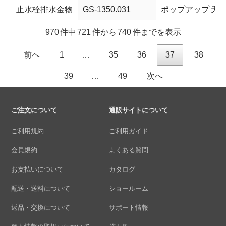
止水栓排水金物
GS-1350.031
ポップアップ 天
970 件中 721 件から 740 件までを表示
前へ
1
…
35
36
37
38
39
…
49
次へ
ご注文について
通販サイトについて
ご利用規約
ご利用ガイド
会員規約
よくある質問
お支払いについて
カタログ
配送・送料について
ショールーム
返品・交換について
サポート情報