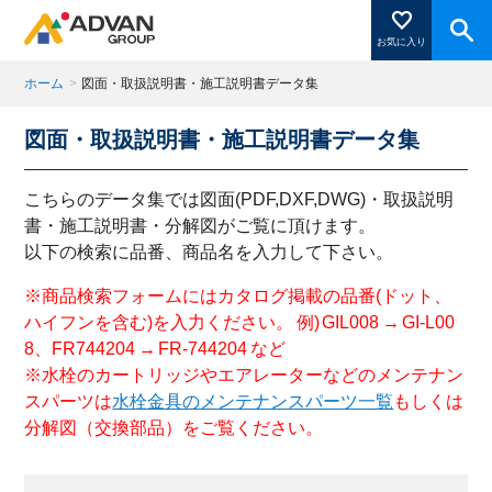
お気に入り
ホーム
>
図面・取扱説明書・施工説明書データ集
図面・取扱説明書・施工説明書データ集
商品ページにある「お気に入り登録」を押すと登録した
商品がここに表示されます。
こちらのデータ集では図面(PDF,DXF,DWG)・取扱説明
書・施工説明書・分解図がご覧に頂けます。
以下の検索に品番、商品名を入力して下さい。
閉じる
※商品検索フォームにはカタログ掲載の品番(ドット、
ハイフンを含む)を入力ください。 例) GIL008 → GI-L00
8、FR744204 → FR-744204 など
※水栓のカートリッジやエアレーターなどのメンテナン
スパーツは
水栓金具のメンテナンスパーツ一覧
もしくは
分解図（交換部品）をご覧ください。