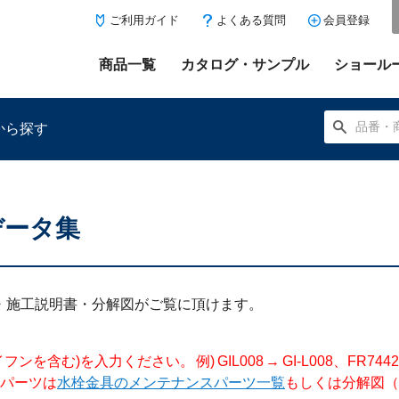
ご利用ガイド
よくある質問
会員登録
商品一覧
カタログ・サンプル
ショール
から探す
データ集
にある「お気に入り登録」を押すと登録した商品がここに表示
明書・施工説明書・分解図がご覧に頂けます。
入力ください。 例) GIL008 → GI-L008、FR744204 →
パーツは
水栓金具のメンテナンスパーツ一覧
もしくは分解図（