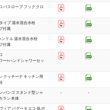
 バスローブ フック クロ
低タイプ 湯水混合水栓
プ付属
ハンドル 湯水混合水栓
プ付属
ロ
ワー+ハンドシャワーセッ
ン クッチーナ キッチン用
栓
ン バンゴ スタンド型シャ
-
-
カラン 本体
ヴィア バグータ エコ 低 ポ