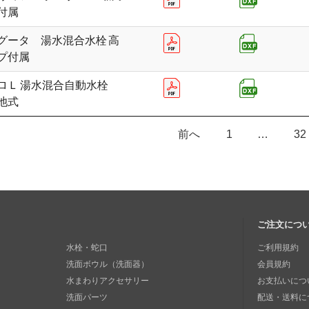
付属
グータ 湯水混合水栓 高
プ付属
ロＬ 湯水混合自動水栓
池式
前へ
1
…
32
ご注文につ
水栓・蛇口
ご利用規約
洗面ボウル（洗面器）
会員規約
水まわりアクセサリー
お支払いにつ
洗面パーツ
配送・送料に