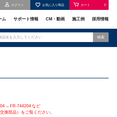
ログイン
お気に入り商品
カート
0
お気に入り
0
ーム
サポート情報
CM・動画
施工例
採用情報
検索
されます。
 FR-744204 など
交換部品）をご覧ください。