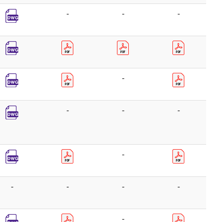
-
-
-
-
-
-
-
-
-
-
-
-
-