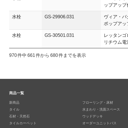
ップアップ
水栓
GS-29906.031
ヴィア・バ
ポップアッ
水栓
GS-30501.031
レッタンゴ
リチウム電
970 件中 661 件から 680 件までを表示
商品一覧
新商品
フローリング・床材
タイル
水まわり・洗面スペース
石材・天然石
ウッドデッキ
タイルカーペット
オーダーユニットバス