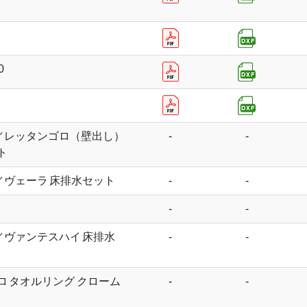
0
0／レッタンゴロ（壁出し）
-
-
ト
／ヴェーラ 床排水セット
-
-
-
-
／ヴァンテスハイ 床排水
-
-
ロ タオルリング クローム
-
-