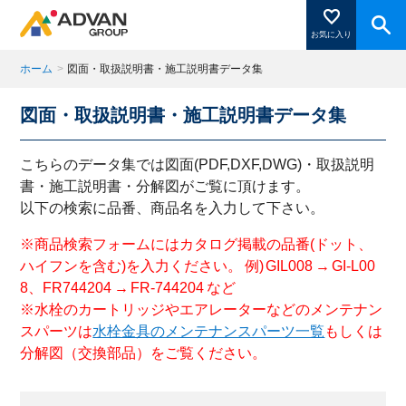
お気に入り
ホーム
>
図面・取扱説明書・施工説明書データ集
図面・取扱説明書・施工説明書データ集
商品ページにある「お気に入り登録」を押すと登録した
商品がここに表示されます。
こちらのデータ集では図面(PDF,DXF,DWG)・取扱説明
書・施工説明書・分解図がご覧に頂けます。
以下の検索に品番、商品名を入力して下さい。
閉じる
※商品検索フォームにはカタログ掲載の品番(ドット、
ハイフンを含む)を入力ください。 例) GIL008 → GI-L00
8、FR744204 → FR-744204 など
※水栓のカートリッジやエアレーターなどのメンテナン
スパーツは
水栓金具のメンテナンスパーツ一覧
もしくは
分解図（交換部品）をご覧ください。