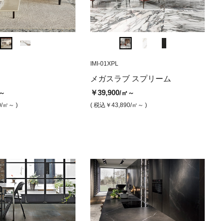
PL
FR-774720
FR-757740
CH-01BAL
IMI-01XPL
FR-777573
FR-761729
CH-01BAL
IMI-0
テンピーク
ワール (磨き)
ブ スプリーム 1200×28
メガスラブ ツンドラ（光沢）
メガスラブ サンダーナイト (磨
チャーム カラカタピンク（ラパ
メガスラブ ヴェ
メガスラブ 
メガ
メガスラブ スプリーム
チャー
ネロ マルキーニア（ラパー
き)
ート磨き）
沢）
00
￥38,600
￥37,200
/㎡
/㎡
￥39,900
￥22,300
～
/㎡～
）
き）
￥37,200
￥22,300
￥46,000
/㎡
/㎡
/㎡
( 税込￥42,460
/㎡ )
( 税込￥40,920
/㎡
0
/㎡～ )
( 税込￥43,890
/㎡～ )
( 税込￥24,
00
￥39
/㎡
( 税込￥40,920
( 税込￥24,530
/㎡ )
/㎡ )
( 税込￥50,600
/㎡ )
3,890
/㎡ )
( 税込