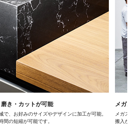
・磨き・カットが可能
メガス
械で、お好みのサイズやデザインに加工が可能。
メガスラ
時間の短縮が可能です。
搬入から