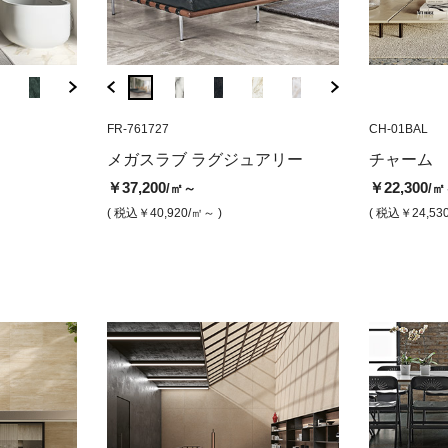
FR-774718
FR-761727
CH-01BAL
FR-774719
FR-761727
CH-01BAL
IMI-04X
ラメル（光沢）
メガスラブ グラシア（光沢）
チャーム カラカタピンク（ラパ
メガスラブ マウン
メガスラブ ルノ
メガスラ
メガスラブ ラグジュアリー
チャーム
ート磨き）
（光沢）
00 
￥38,600
￥37,200
/㎡
/㎡
￥37,200
￥22,300
/㎡～
/㎡
ト磨き
￥22,300
￥38,600
/㎡
/㎡
( 税込￥42,460
/㎡ )
( 税込￥40,920
/㎡ )
( 税込￥40,920
/㎡～ )
( 税込￥24,53
￥39,9
( 税込￥24,530
/㎡ )
( 税込￥42,460
/㎡ )
( 税込￥4