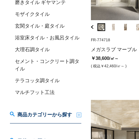
磨きタイル ギヤマンテ
モザイクタイル
玄関タイル・庭タイル
浴室床タイル・お風呂タイル
MTV-2XPL
FR-774718
FR-778824
メガスラブ マーブルタッチ カラ
メガスラブ キャ
大理石調タイル
メガスラブ マーブル
カタトップ（ラパート磨き）
￥38,600
/㎡
￥38,600
/㎡～
セメント・コンクリート調タ
￥38,600
/㎡
( 税込￥42,460
/㎡ )
( 税込￥42,460
/㎡～ )
イル
( 税込￥42,460
/㎡ )
テラコッタ調タイル
マルチフット工法
商品カテゴリーから探す