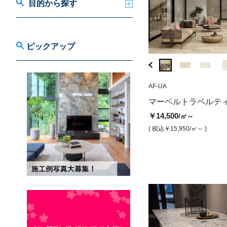
目的から探す
ピックアップ
HC-O3
AF-UA
EK6PU-60
メガスラブ マーベルトラベルテ
プラ メガスラブ
マーベルトラベルテ
ィーノ ナボナサンド（マット）
ーズルマット）
￥14,500
/㎡～
￥32,200
￥31,200
/㎡
/㎡
( 税込￥15,950
/㎡～ )
( 税込￥35,420
/㎡ )
( 税込￥34,320
/㎡ )