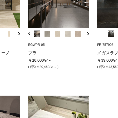
AF-UA
EGWPR-05
FR-757910
A8-UW
EGWPR-05
FR-757908
MEG-00
 アイボリー（チ
マーベルトラベルティーノ ベイ
メガスラブ バーニッシュ（マッ
マーベルトラベルテ
プラ14 グレ
メガスラ
ィーノ
プラ
メガスラブ
ンサンド（マット）
ト）
ンホワイト（マッ
プ）
ント（
￥18,600
￥39,600
/㎡～
/㎡
￥14,500
￥39,600
￥14,500
￥18,600
￥36,8
/㎡
/㎡
/㎡
/㎡
( 税込￥20,460
/㎡～ )
( 税込￥43,56
( 税込￥15,950
( 税込￥43,560
/㎡ )
/㎡ )
( 税込￥15,950
( 税込￥20,460
/㎡ )
( 税込￥4
/㎡ )