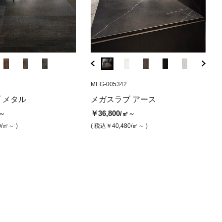
5481
AF-S1
EGWPR-15
FR-757908
MEG-005342
AF-S2
EGWPR-25
FR-757909
MEG-
ィーノ ベイ
ー（ロールグリッ
ブアース1600x3200 ピ
メガスラブ マーベルトラベルテ
プラ14 アイボリー（ロールグリ
メガスラブ ルセット（マット）
メガスラブ マー
プラ14 パ
メガスラ
メガ
 メタル
メガスラブ アース
ト）
ナチュラル）
ィーノ ベインホワイト（マッ
ップ）
ィーノ ベインサ
プ）
（マッ
ッチ
￥39,600
/㎡
￥36,800
～
/㎡～
ト）
00
￥18,600
￥32,200
￥18,600
￥39,600
￥36
/㎡
/㎡
/㎡
/㎡
( 税込￥43,560
/㎡ )
0
/㎡～ )
( 税込￥40,480
/㎡～ )
￥32,200
/㎡
0,480
/㎡ )
( 税込￥20,460
/㎡ )
( 税込￥35,420
( 税込￥20,460
( 税込￥43,
/㎡ )
( 税込
/㎡
( 税込￥35,420
/㎡ )