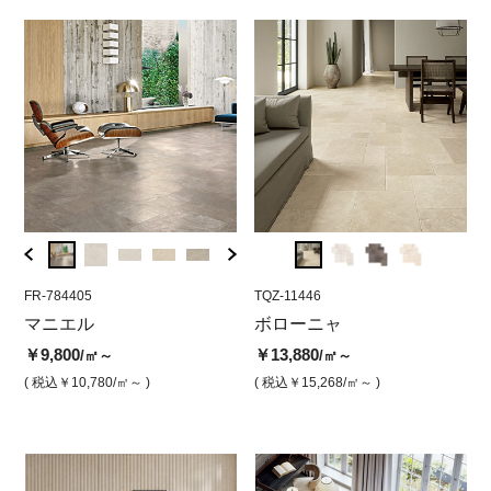
FR-784405
TQZ-11444
FR-784405
TQZ-11446
FR-78
TQZ
リ
マニエル
ボローニャ アボリオ（グ
マニエル タルク（マッ
ボローニャ
マニ
ボ
リップ）
ト）
ト）
ッ
￥9,800
￥13,880
/㎡～
/㎡～
￥13,880
￥9,800
￥12,
￥1
/㎡
/㎡
( 税込￥10,780
/㎡～ )
( 税込￥15,268
/㎡～ )
( 税込￥15,268
/㎡ )
( 税込￥10,780
/㎡ )
( 税込￥
( 