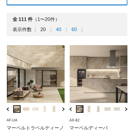
全
111
件
（1〜20件）
表示件数
20
40
60
AF-UA
HE-AU
AF-UA
AX-82
A8-U
AX-
ラ
マーベルトラベルティーノ
マーベルディーバ ゼファ
マーベルトラベルティーノ
マーベルディーバ
マー
マ