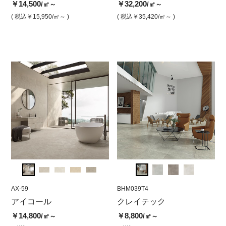
ン
ー（シルク）
ベインサンド（マット）
ベイ
マ
￥14,500
￥32,200
/㎡～
/㎡～
￥35,200
￥14,500
￥14,
￥3
/㎡
/㎡
( 税込￥15,950
/㎡～ )
( 税込￥35,420
/㎡～ )
( 税込￥38,720
/㎡ )
( 税込￥15,950
/㎡ )
( 税込￥
( 
AX-59
BHM040T4
AX-59
BHM039T4
AX-58
BH
アイコール
クレイテック グレージュ
アイコール ダスト（マッ
クレイテック
アイ
ク
(マット)
ト）
ト）
ー
￥14,800
￥8,800
/㎡～
/㎡～