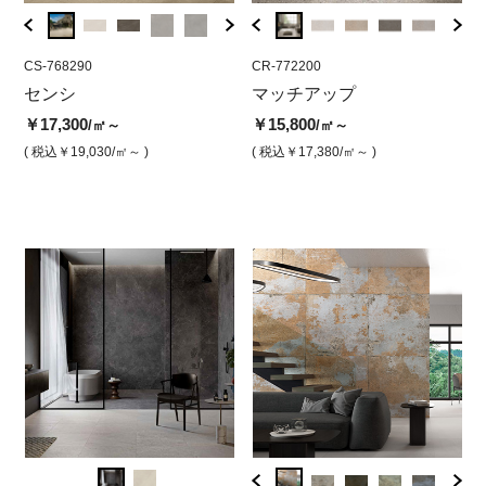
CS-768290
CR-772838
CS-768290
CR-772200
CS-76
CR-
マ
センシ
マッチアップ ジグザグモ
センシ ホワイト ダストマ
マッチアップ
セン
マ
ザイク
ット
ット
ッ
￥17,300
￥15,800
/㎡～
/㎡～
￥12,600
￥17,300
￥17,
￥1
/セット
/㎡
( 税込￥19,030
/㎡～ )
( 税込￥17,380
/㎡～ )
( 税込￥13,860
/セット )
( 税込￥19,030
/㎡ )
( 税込￥
( 