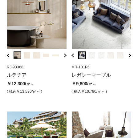
RJ-93368
MR-301P6
RJ-93368
MR-101P6
RJ-93
MR
ー
ルテチア
レガシーマーブル オヌグ
ルテチア アイボリー（マ
レガシーマーブル
ルテ
レ
レー（磨き）
ット）
ット
コ
￥12,300
￥9,800
/㎡～
/㎡～
￥9,800
￥12,300
￥19,
￥9
/㎡
/㎡
( 税込￥13,530
/㎡～ )
( 税込￥10,780
/㎡～ )
( 税込￥10,780
/㎡ )
( 税込￥13,530
/㎡ )
( 税込￥
( 