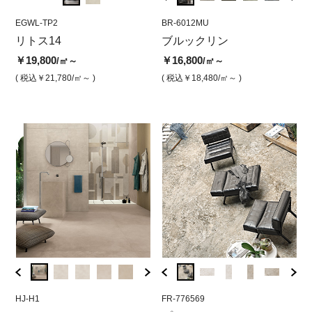
EGWL-TP2
BR-6012SI
EGWL-TP2
BR-6012MU
EGWL
BR
リトス14
ブルックリン シルバー
リトス14 ムーン 半磨き
ブルックリン
リト
ブ
（半磨き）
き
￥19,800
￥19,800
￥16,800
￥19,
/㎡～
/㎡
/㎡～
￥16,800
￥1
/㎡
( 税込￥21,780
/㎡～ )
( 税込￥21,780
( 税込￥18,480
/㎡ )
/㎡～ )
( 税込￥
( 税込￥18,480
/㎡ )
( 
HJ-H1
FR-776662
HJ-H1
FR-776569
H1-HJ
FR-