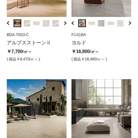
BDA-70G3-C
FJ-05MB
BDA-70G3-C
FJ-01BA
BDA-7
FJ-
レー
アルプスストーンⅡ
ヨルド クリーク ボーダー
アルプスストーン2 ホワイ
ヨルド
アル
ヨ
ト（グリップ）
ト（
￥7,700
￥13,000
￥16,800
￥1
/㎡～
/シート
/㎡～
￥7,700
￥7,4
/㎡
( 税込￥8,470
( 税込￥14,300
/㎡～ )
/シート )
( 税込￥18,480
/㎡～ )
( 
( 税込￥8,470
/㎡ )
( 税込￥