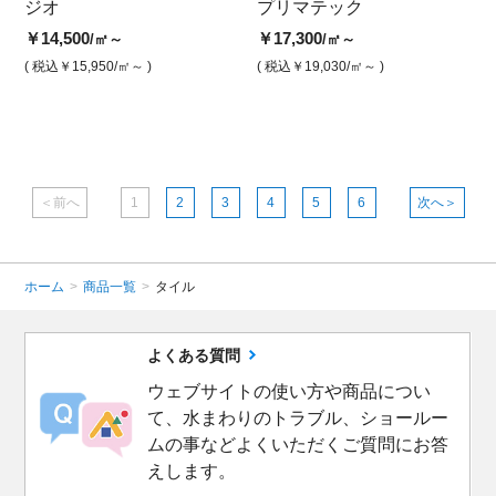
ッ
ジオ
プリマテック プリマベー
ジオ ホワイト（マット）
プリマテック
ジオ
プ
ジュ02（グリップ）
プ）
イ
￥14,500
￥14,500
￥17,300
/㎡～
/㎡
/㎡～
￥17,900
￥15,
￥1
/㎡
( 税込￥15,950
/㎡～ )
( 税込￥15,950
( 税込￥19,030
/㎡ )
/㎡～ )
( 税込￥19,690
/㎡ )
( 税込￥
( 
＜前へ
1
2
3
4
5
6
次へ＞
ホーム
>
商品一覧
>
タイル
よくある質問
ウェブサイトの使い方や商品につい
て、水まわりのトラブル、ショールー
ムの事などよくいただくご質問にお答
えします。