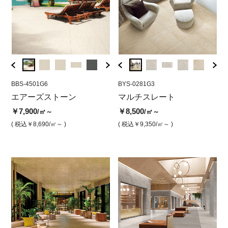
BBS-4501G6
BYS-0285G6
BBS-4501G6
BYS-0281G3
BBS-4
BYS
ウ
エアーズストーン
マルチスレート グレー
エアーズストーン ベージ
マルチスレート
エア
マ
（グリップ）
ュ（グリップ）
ュ（
（
￥7,900
￥8,500
/㎡～
/㎡～
￥7,900
￥7,900
￥8,5
￥8
/㎡
/㎡
( 税込￥8,690
/㎡～ )
( 税込￥9,350
/㎡～ )
( 税込￥8,690
/㎡ )
( 税込￥8,690
/㎡ )
( 税込￥
( 