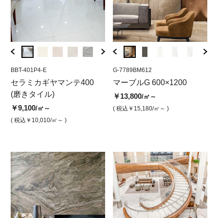
BBT-401P4-E
G-8883BM612
BBT-401P4-E
G-7789BM612
BBT-3
G-7
グレ
セラミカギヤマンテ400
マーブルG 600x1200 ダイ
セラミカギヤマンテ400 ホ
マーブルG 600×1200
セラ
マ
(磨きタイル)
ヤモンドブルー 磨き
ワイト（磨き）
ュ（
ト
￥13,800
/㎡～
￥9,100
￥13,800
￥9,100
￥9,6
￥1
/㎡～
/㎡
/㎡
( 税込￥15,180
/㎡～ )
( 税込￥10,010
( 税込￥15,180
/㎡～ )
/㎡ )
( 税込￥10,010
/㎡ )
( 税込￥
( 