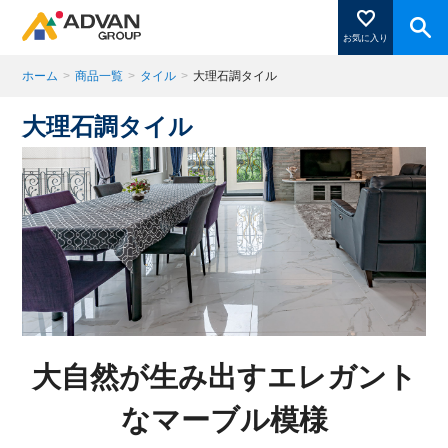
お気に入り
ホーム
>
商品一覧
>
タイル
>
大理石調タイル
大理石調タイル
商品ページにある「お気に入り登録」を押すと登録した
商品がここに表示されます。
閉じる
大自然が生み出すエレガント
なマーブル模様