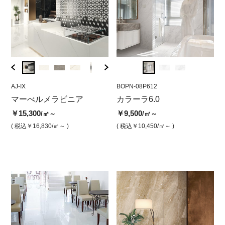
AJ-IX
BOPN-08P36
AJ-IX
BOPN-08P612
AJ-IY
BO
イ
マーべルメラビニア
カラーラ6.0 298×598
マーべルメラビニア カラ
カラーラ6.0
マー
カラ
き）
（磨き）
カタメラビニア（ハンマー
ジオ
（
￥15,300
￥9,500
/㎡～
/㎡～
セミグリップ）
プ)
￥9,500
￥9
/㎡
( 税込￥16,830
/㎡～ )
( 税込￥10,450
/㎡～ )
￥15,300
￥15,
/㎡
( 税込￥10,450
/㎡ )
( 
( 税込￥16,830
/㎡ )
( 税込￥