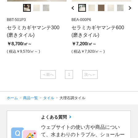
BBT-501P3
BSP-70P6
BBT-501P3
BEA-000P6
BBT-5
BEA
 ラ
セラミカギヤマンテ300
セラミカギヤマンテ600 磨
セラミカギヤマンテ300 ホ
セラミカギヤマンテ600
セラ
セ
(磨きタイル)
き
ワイト 本磨き
(磨きタイル)
イト
ー
￥8,700
￥10,300
￥8,700
￥7,200
￥8,7
￥7
/㎡～
/㎡
/㎡
/㎡～
( 税込￥9,570
( 税込￥11,330
/㎡～ )
/㎡ )
( 税込￥9,570
( 税込￥7,920
/㎡ )
/㎡～ )
( 税込￥
( 
＜前へ
1
次へ＞
ホーム
>
商品一覧
>
タイル
>
大理石調タイル
よくある質問
ウェブサイトの使い方や商品につい
て、水まわりのトラブル、ショールー