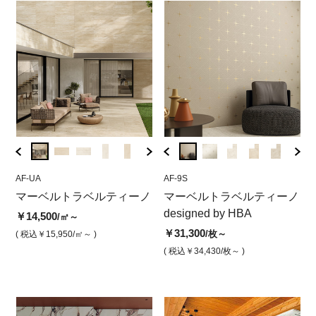
AF-UA
AF-9U
AF-UA
AF-9S
A8-U
AF-
ラ
マーベルトラベルティーノ
マーベルトラベルティーノ
マーベルトラベルティーノ
マーベルトラベルティーノ
マー
マ
ン
ダイヤモンド パール【受
ベインサンド（マット）
designed by HBA
ベイ
ダ
￥14,500
/㎡～
注品】
【
￥14,500
￥31,300
￥14,
/㎡
/枚～
( 税込￥15,950
/㎡～ )
￥31,300
￥3
/枚
( 税込￥15,950
( 税込￥34,430
/㎡ )
/枚～ )
( 税込￥
( 税込￥34,430
/枚 )
( 