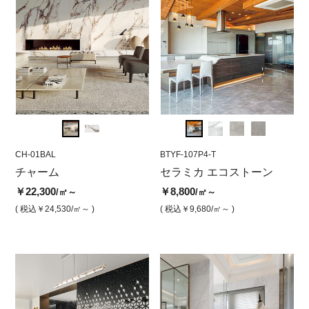
CH-01BAL
BTYF-801P4-T
CH-01BAL
BTYF-107P4-T
CH-01
BTY
ク
チャーム
セラミカエコストーン グ
チャーム カラカタピンク
セラミカ エコストーン
チャ
セ
レー（磨き）
（ラパート磨き）
ワ
￥22,300
￥8,800
￥22,
/㎡～
/㎡～
￥8,800
￥22,300
￥8
/㎡
/㎡
( 税込￥24,530
/㎡～ )
( 税込￥9,680
/㎡～ )
( 税込￥
( 税込￥9,680
/㎡ )
( 税込￥24,530
/㎡ )
( 