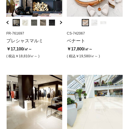
FR-761697
CS-742080
FR-761697
CS-742067
FR-75
CS-
ワ
プレシャスマルミ
ベナート カラカタ
プレシャスマルミ クレマ
ベナート
プレ
ベ
(光沢)
ー (
￥17,100
￥18,800
￥17,800
￥1
/㎡～
/㎡
/㎡～
￥17,100
￥19,
/㎡
( 税込￥18,810
( 税込￥20,680
/㎡～ )
/㎡ )
( 税込￥19,580
/㎡～ )
( 
( 税込￥18,810
/㎡ )
( 税込￥