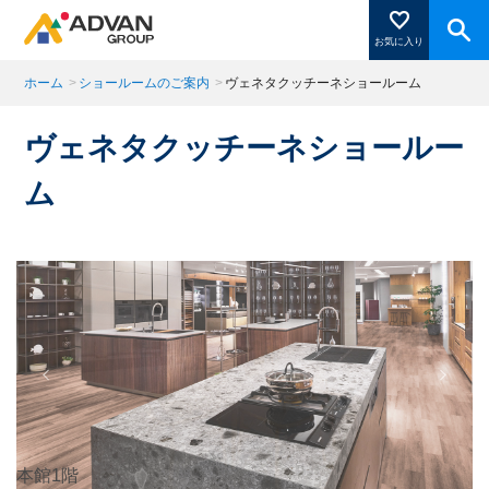
お気に入り
ホーム
>
ショールームのご案内
>
ヴェネタクッチーネショールーム
商品ページにある「お気に入り登録」を押すと登録した
ヴェネタクッチーネショールー
商品がここに表示されます。
ム
閉じる
本館1階