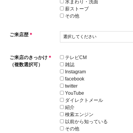
水まわり・洗面
薪ストーブ
その他
ご来店歴
＊
ご来店のきっかけ
＊
テレビCM
（複数選択可）
雑誌
Instagram
facebook
twitter
YouTube
ダイレクトメール
紹介
検索エンジン
以前から知っている
その他