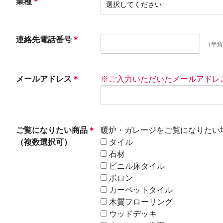
業種
＊
連絡先電話番号
＊
（半角
メールアドレス
＊
※ご入力いただいたメールアドレ
ご覧になりたい商品
＊
暖炉・ガレージをご覧になりたい
（複数選択可）
タイル
石材
ビニル床タイル
ボロン
カーペットタイル
木質フローリング
ウッドデッキ