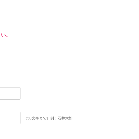
さい。
（50文字まで）例：石井太郎