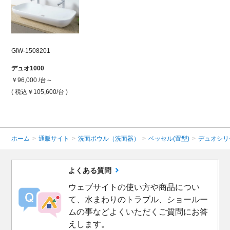
GIW-1508201
デュオ1000
￥96,000 /台～
( 税込￥105,600
/台 )
ホーム
>
通販サイト
>
洗面ボウル（洗面器）
>
ベッセル(置型)
>
デュオシリ
よくある質問
ウェブサイトの使い方や商品につい
て、水まわりのトラブル、ショールー
ムの事などよくいただくご質問にお答
えします。