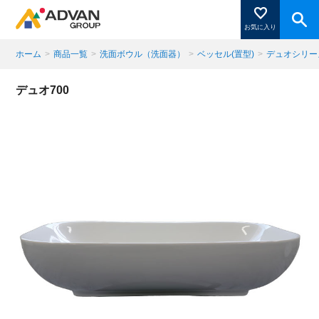
お気に入り
ホーム
>
商品一覧
>
洗面ボウル（洗面器）
>
ベッセル(置型)
>
デュオシリー
商品ページにある「お気に入り登録」を押すと登録した
デュオ700
商品がここに表示されます。
閉じる