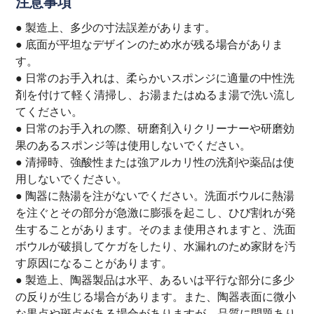
注意事項
● 製造上、多少の寸法誤差があります。
● 底面が平坦なデザインのため水が残る場合がありま
す。
● 日常のお手入れは、柔らかいスポンジに適量の中性洗
剤を付けて軽く清掃し、お湯またはぬるま湯で洗い流し
てください。
● 日常のお手入れの際、研磨剤入りクリーナーや研磨効
果のあるスポンジ等は使用しないでください。
● 清掃時、強酸性または強アルカリ性の洗剤や薬品は使
用しないでください。
● 陶器に熱湯を注がないでください。洗面ボウルに熱湯
を注ぐとその部分が急激に膨張を起こし、ひび割れが発
生することがあります。そのまま使用されますと、洗面
ボウルが破損してケガをしたり、水漏れのため家財を汚
す原因になることがあります。
● 製造上、陶器製品は水平、あるいは平行な部分に多少
の反りが生じる場合があります。また、陶器表面に微小
な黒点や斑点がある場合がありますが、品質に問題あり