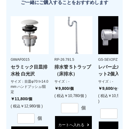
ご一緒にご購入することをおすすめします
GIWAF0015
RP-26.791.5
GS-SEV2PZ
セラミック目皿排
排水管 Sトラップ
レバー止水栓(
水栓 白光沢
（床排水）
ット2個入)
サイズ：目皿φ70 t=14.0
サイズ：-
サイズ：-
mm ハンドプッシュ/固
￥9,800
￥9,600
/個
/セット
定
( 税込￥10,780/個 )
( 税込￥10,560/
￥11,800
/個
)
( 税込￥12,980/個 )
個
セ
個
カートへ入れる