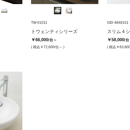
GIW-1508301
TW-01011
GID-4848101
GIW-1508001
TW-01011
GID-4848101
GIF-610
デュオ700
スリム4 ラウンド480（光沢仕上
デュオ400
トウェンティ6
タッチ
トウェンティシリーズ
スリム４
げ）
￥72,000
￥53,000
￥66,000
￥34,8
/台
/台
/台
￥66,000
￥58,000
/台～
/台
￥58,000
/台
( 税込￥79,200
/台 )
( 税込￥58,300
( 税込￥72,600
/台 )
( 税込￥3
/台 )
( 税込￥72,600
/台～ )
( 税込￥63,80
( 税込￥63,800
/台 )