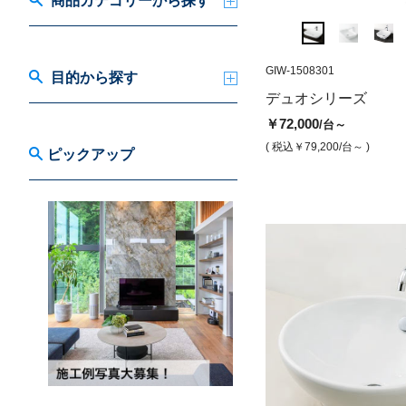
商品カテゴリーから探す
GIW-1508201
GIW-1508301
TW-01011
目的から探す
デュオ1000
トウェンティ600
デュオシリーズ
￥96,000
￥66,000
/台
/台
￥72,000
/台～
( 税込￥105,600
/台 )
( 税込￥72,600
/台 )
( 税込￥79,200
/台～ )
ピックアップ