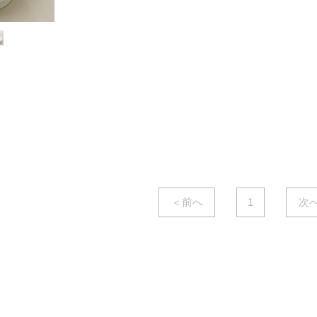
GIF-828
GI-L310
ジュラ
フォーリ1
￥31,800
￥49,000
/台
/台
( 税込￥34,980
/台 )
( 税込￥53,900
/台 )
＜前へ
1
次