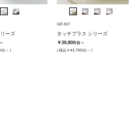
GIW-1508201
TW-01011
GID-4848101
GIF-607
GIW-1508301
GID-48481
GIF-6
00
プラス420
デュオ1000
スリム4 ラウンド480（光沢仕上
タッ
シリーズ
トウェンティシリーズ
タッチプラス シリーズ
デュオシリーズ
スリム
げ）
00
￥96,000
￥39
/台
/台
￥66,000
￥39,800
￥72,000
￥58,000
～
/台～
/台～
/台～
￥58,000
/台
8,280
/台 )
( 税込￥105,600
/台 )
( 税込
0
/台～ )
( 税込￥72,600
( 税込￥43,780
/台～ )
/台～ )
( 税込￥79,200
( 税込￥63,
/台～ )
( 税込￥63,800
/台 )