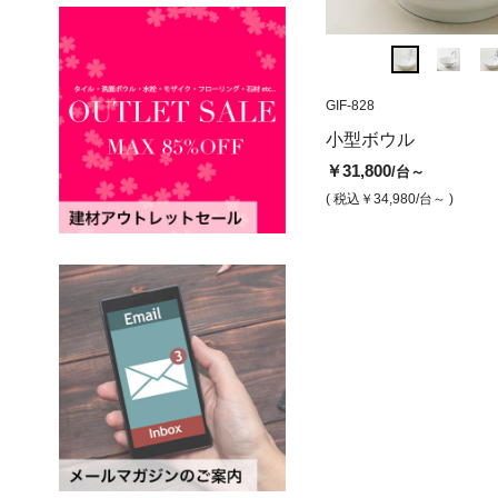
GI-L310
GIF-828
フォーリ1
小型ボウル
￥49,000
/台
￥31,800
/台～
( 税込￥53,900
/台 )
( 税込￥34,980
/台～ )