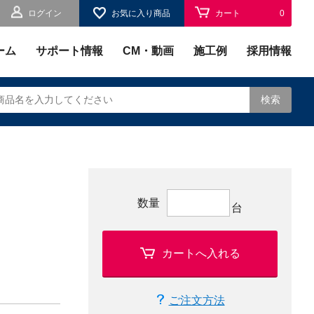
ログイン
お気に入り商品
カート
0
お気に入り
0
ーム
サポート情報
CM・動画
施工例
採用情報
検索
されます。
数量
台
カートへ入れる
ご注文方法