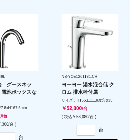
49L
NB-YOE1261181.CR
栓 グースネッ
ヨーヨー 湯水混合低 ク
 電池ボックスな
ロム 排水栓付属
サイズ：H155,L111,8度穴φ35
.8xH167.5mm
￥52,800
/台
0
/台
( 税込￥58,080/台 )
,300/台 )
台
台