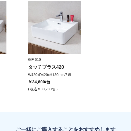
GIF-610
タッチプラス420
W420xD420xH130mm/7.8L
￥34,800
/台
( 税込
￥38,280
)
/台
ご一緒にご購入することをおすすめします