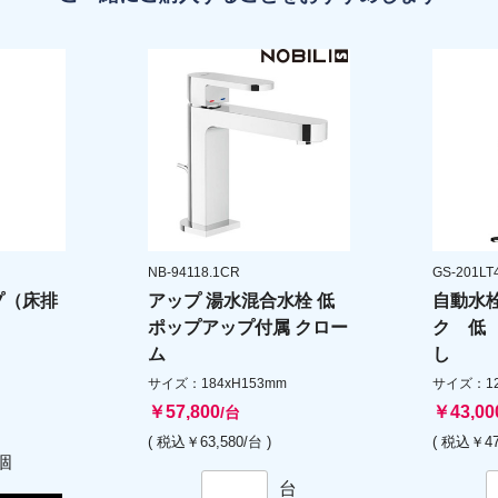
NB-94118.1CR
GS-201LT
プ（床排
アップ 湯水混合水栓 低
自動水
ポップアップ付属 クロー
ク 低
ム
し
サイズ：184xH153mm
サイズ：127
￥57,800
￥43,00
/台
( 税込￥63,580/台 )
( 税込￥47
個
台