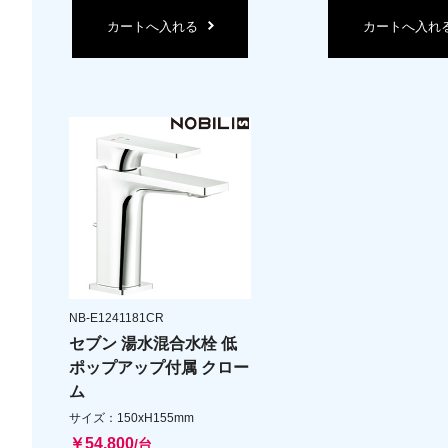
カートへ入れる
カートへ入れ
NB-E1241181CR
セブン 湯水混合水栓 低
ポップアップ付属 クロー
ム
サイズ：150xH155mm
￥54,800
/台