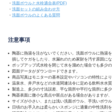
・
洗面ボウルと水栓適合表(PDF)
・
洗面セットの組み合わせ方
・
洗面ボウルのよくある質問
注意事項
陶器に熱湯を注がないでください。洗面ボウルに熱湯を
損してケガをしたり、水漏れのため家財を汚す原因にな
ポップアップ式水栓を閉じて水を溜めた場合でも多少の
図面データがダウンロードできます。
商品写真はモニターの基本設定やパソコンの特性により
温泉水、井戸水などの水道関連法令に定める飲料水水質
製造上、多少の寸法誤差、平な箇所や平行な箇所に多少
陶器表面に微小な黒点や斑点がある場合がありますが、
サイズが小さい、または浅い洗面ボウル、手洗いボウル
日頃のお手入れは柔らかいスポンジに適量の中性洗剤を