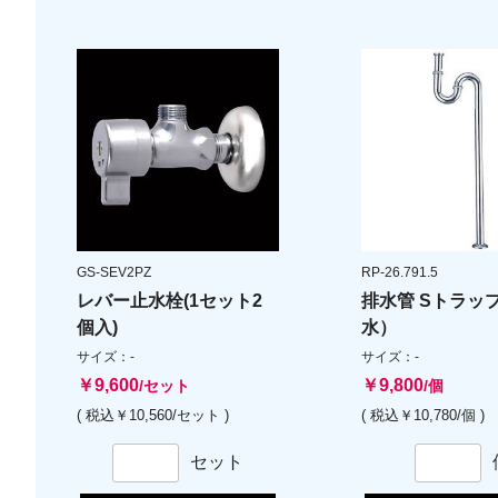
GS-SEV2PZ
RP-26.791.5
レバー止水栓(1セット2
排水管 Sトラッ
個入)
水）
サイズ：-
サイズ：-
￥9,600
￥9,800
/セット
/個
( 税込￥10,560/セット )
( 税込￥10,780/個 )
セット