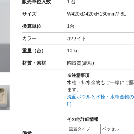
販売単位入数
1 台
閉じる
サイズ
W420xD420xH130mm/7.8L
換算単位
1台
カラー
ホワイト
重量（
台
）
10
kg
材質・素材
陶器質(施釉)
※注意事項
水栓・排水金物もご一緒にご購
ます。
洗面ボウルと水栓・水栓金物の
F)
その他詳細情報
設置タイプ
ベッセル
備考