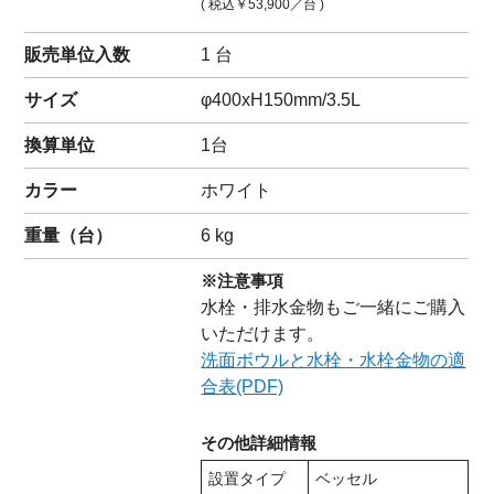
( 税込
￥53,900
／台 )
販売単位入数
1 台
サイズ
φ400xH150mm/3.5L
換算単位
1台
カラー
ホワイト
重量（
台
）
6
kg
※注意事項
水栓・排水金物もご一緒にご購入
いただけます。
洗面ボウルと水栓・水栓金物の適
合表(PDF)
その他詳細情報
設置タイプ
ベッセル