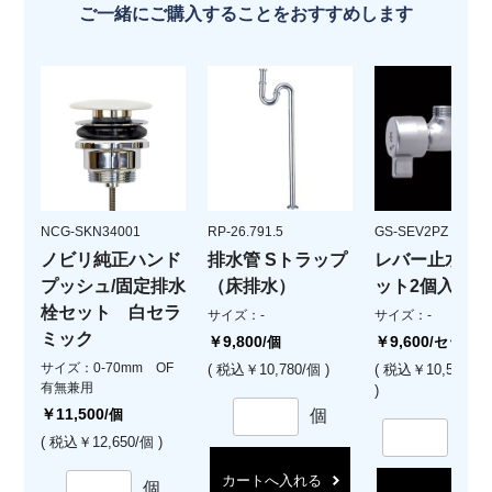
ご一緒にご購入することをおすすめします
NCG-SKN34001
RP-26.791.5
GS-SEV2PZ
ノビリ純正ハンド
排水管 Sトラップ
レバー止水栓(
プッシュ/固定排水
（床排水）
ット2個入)
栓セット 白セラ
サイズ：-
サイズ：-
ミック
￥9,800
￥9,600
/個
/セット
サイズ：0-70mm OF
( 税込￥10,780/個 )
( 税込￥10,560/
有無兼用
)
￥11,500
/個
個
セ
( 税込￥12,650/個 )
カートへ入れる
個