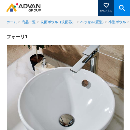
お気に入り
ホーム
>
商品一覧
>
洗面ボウル（洗面器）
>
ベッセル(置型)
>
小型ボウル
>
商品ページにある「お気に入り登録」を押すと登録した
フォーリ1
商品がここに表示されます。
閉じる