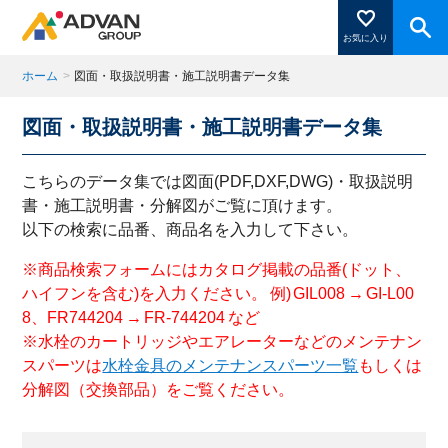
お気に入り
ホーム
>
図面・取扱説明書・施工説明書データ集
図面・取扱説明書・施工説明書データ集
商品ページにある「お気に入り登録」を押すと登録した
商品がここに表示されます。
こちらのデータ集では図面(PDF,DXF,DWG)・取扱説明
書・施工説明書・分解図がご覧に頂けます。
以下の検索に品番、商品名を入力して下さい。
閉じる
※商品検索フォームにはカタログ掲載の品番(ドット、
ハイフンを含む)を入力ください。 例) GIL008 → GI-L00
8、FR744204 → FR-744204 など
※水栓のカートリッジやエアレーターなどのメンテナン
スパーツは
水栓金具のメンテナンスパーツ一覧
もしくは
分解図（交換部品）をご覧ください。