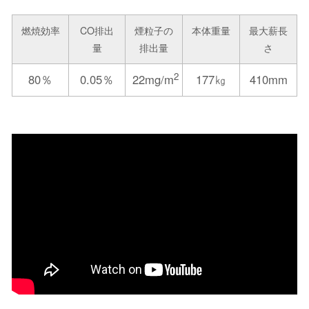
燃焼効率
CO排出
煙粒子の
本体重量
最大薪長
量
排出量
さ
2
80％
0.05％
22mg/m
177㎏
410mm