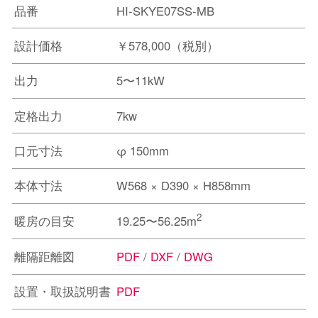
品番
HI-SKYE07SS-MB
設計価格
￥578,000（税別）
出力
5〜11kW
定格出力
7kw
口元寸法
φ 150mm
本体寸法
W568 × D390 × H858mm
2
暖房の目安
19.25〜56.25m
離隔距離図
PDF
/
DXF
/
DWG
設置・取扱説明書
PDF