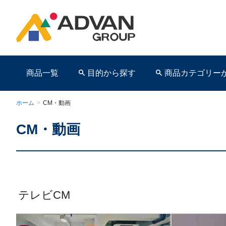
商品一覧
目的から探す
商品カテゴリー
ホーム
>
CM・動画
CM・動画
商品ページ
テレビCM