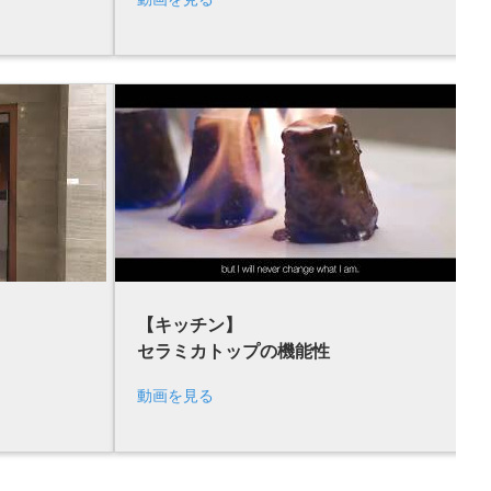
【キッチン】
セラミカトップの機能性
動画を見る