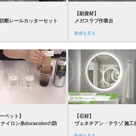
【副資材】
ブ切断レールカッターセット
メガスラブ作業台
動画を見る
ーペット】
【石材】
ナイロン糸duracolorの防
ヴェネチアン・テラゾ 施工
動画を見る