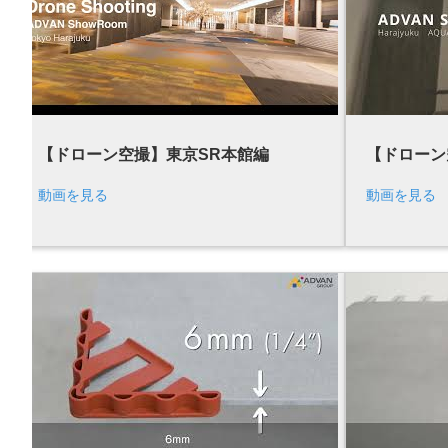
【ドローン空撮】東京SR本館編
【ドローン
動画を見る
動画を見る