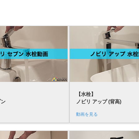
【水栓】
ブン
ノビリ アップ (背高)
動画を見る