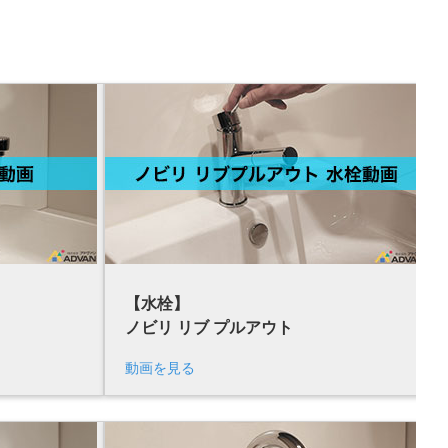
【水栓】
ノビリ リブ プルアウト
動画を見る