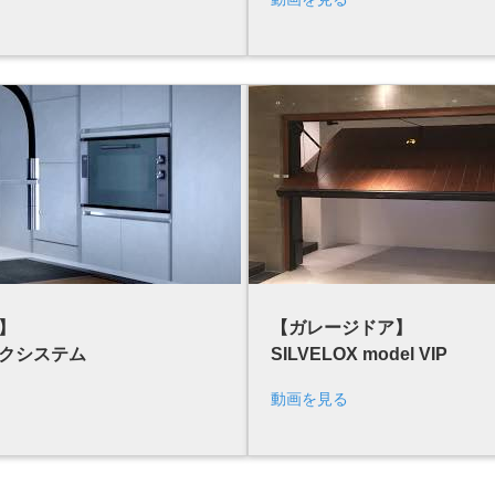
】
【ガレージドア】
クシステム
SILVELOX model VIP
動画を見る