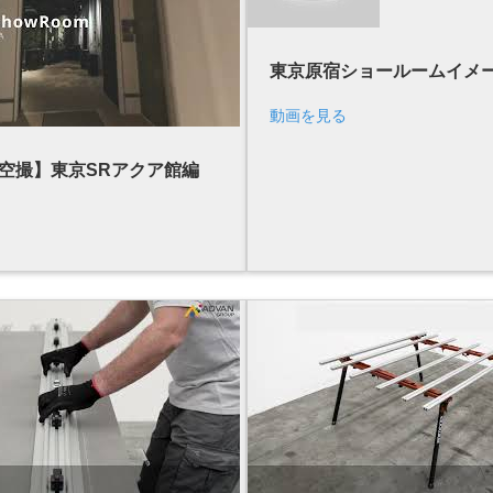
東京原宿ショールームイメ
動画を見る
空撮】東京SRアクア館編