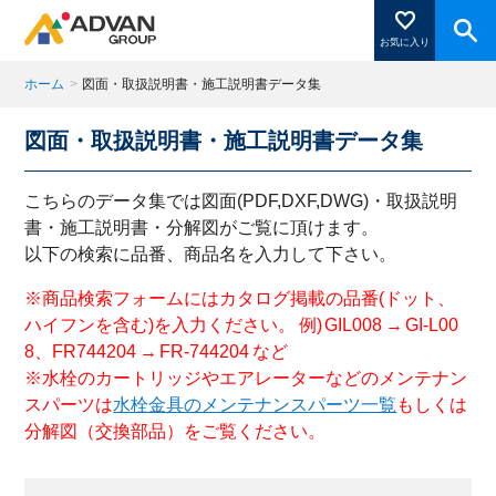
お気に入り
ホーム
>
図面・取扱説明書・施工説明書データ集
図面・取扱説明書・施工説明書データ集
商品ページにある「お気に入り登録」を押すと登録した
商品がここに表示されます。
こちらのデータ集では図面(PDF,DXF,DWG)・取扱説明
書・施工説明書・分解図がご覧に頂けます。
以下の検索に品番、商品名を入力して下さい。
閉じる
※商品検索フォームにはカタログ掲載の品番(ドット、
ハイフンを含む)を入力ください。 例) GIL008 → GI-L00
8、FR744204 → FR-744204 など
※水栓のカートリッジやエアレーターなどのメンテナン
スパーツは
水栓金具のメンテナンスパーツ一覧
もしくは
分解図（交換部品）をご覧ください。