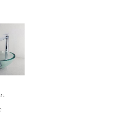
.5L
)