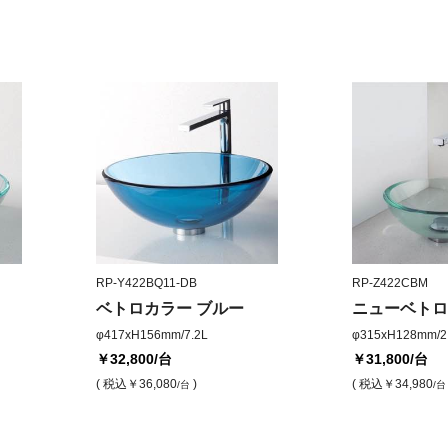
RP-Y422BQ11-DB
RP-Z422CBM
ベトロカラー ブルー
ニューベトロ
φ417xH156mm/7.2L
φ315xH128mm/2
￥32,800
/台
￥31,800
/台
( 税込
￥36,080
)
( 税込
￥34,980
/台
/台