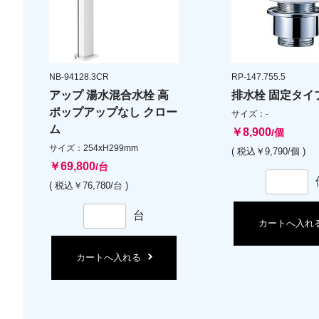
NB-94128.3CR
RP-147.755.5
アップ 湯水混合水栓 高
排水栓 固定タイ
ポップアップなし クロー
サイズ：-
ム
￥8,900
/個
サイズ：254xH299mm
( 税込￥9,790/個 )
￥69,800
/台
( 税込￥76,780/台 )
台
カートへ入れ
カートへ入れる