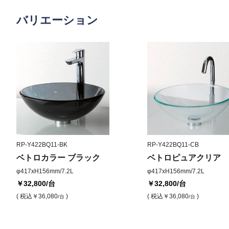
バリエーション
RP-Y422BQ11-BK
RP-Y422BQ11-CB
ベトロカラー ブラック
ベトロピュアクリア
φ417xH156mm/7.2L
φ417xH156mm/7.2L
￥32,800
/台
￥32,800
/台
( 税込
￥36,080
)
( 税込
￥36,080
)
/台
/台