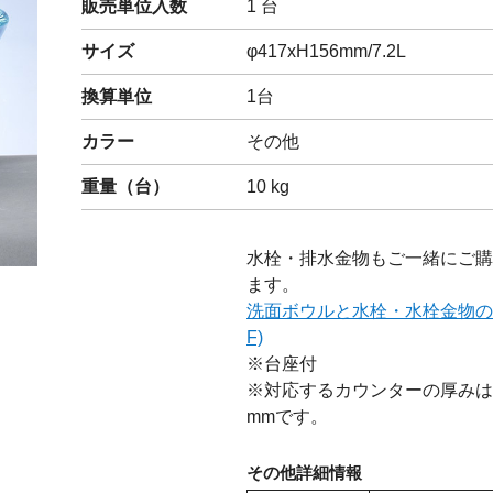
販売単位入数
1 台
閉じる
サイズ
φ417xH156mm/7.2L
換算単位
1台
カラー
その他
重量（
台
）
10
kg
水栓・排水金物もご一緒にご購
ます。
洗面ボウルと水栓・水栓金物の
F)
※台座付
※対応するカウンターの厚みは1
mmです。
その他詳細情報