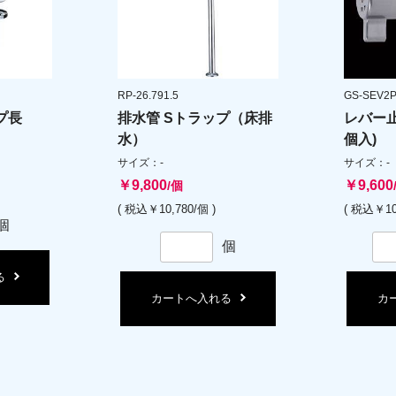
RP-26.791.5
GS-SEV2
プ長
排水管 Sトラップ（床排
レバー止
水）
個入)
サイズ：-
サイズ：-
￥9,800
￥9,600
/個
( 税込￥10,780/個 )
( 税込￥10
個
個
る
カートへ入れる
カ