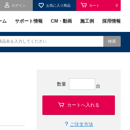
ログイン
お気に入り商品
カート
0
お気に入り
0
ーム
サポート情報
CM・動画
施工例
採用情報
検索
されます。
数量
台
カートへ入れる
ご注文方法