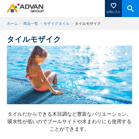
お気に入り
ホーム
>
商品一覧
>
モザイクタイル
>
タイルモザイク
タイルモザイク
商品ページにある「お気に入り登録」を押すと登録した
商品がここに表示されます。
閉じる
タイルだからできる木目調など豊富なバリエーション。
吸水性が低いのでプールサイドや水まわりにも使用する
ことができます。