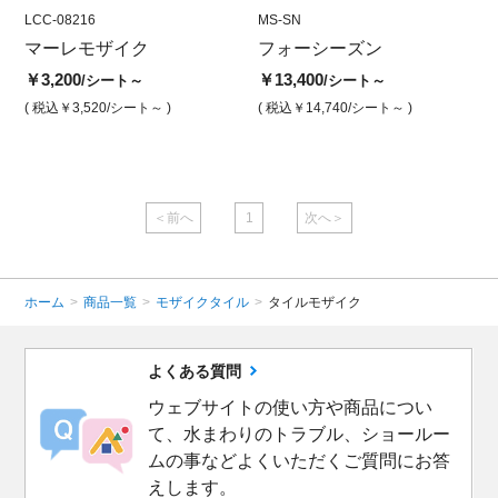
LCC-08216
MS-WI
LCC-08216
MS-SN
LCC-0
MS
ス
マーレモザイク
フォーシーズン ウインタ
マーレモザイク カリブ ア
フォーシーズン
マー
フ
ー
クアインディゴ
リー
￥3,200
￥13,400
￥1
/シート～
/シート～
￥13,400
￥3,200
￥3,2
/シート
/シート
( 税込￥3,520
/シート～ )
( 税込￥14,740
/シート～ )
( 
( 税込￥14,740
/シート )
( 税込￥3,520
/シート )
( 税込￥
＜前へ
1
次へ＞
ホーム
>
商品一覧
>
モザイクタイル
>
タイルモザイク
よくある質問
ウェブサイトの使い方や商品につい
て、水まわりのトラブル、ショールー
ムの事などよくいただくご質問にお答
えします。