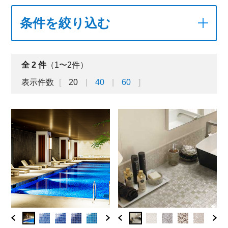
条件を絞り込む
全
2
件
（1〜2件）
表示件数
20
40
60