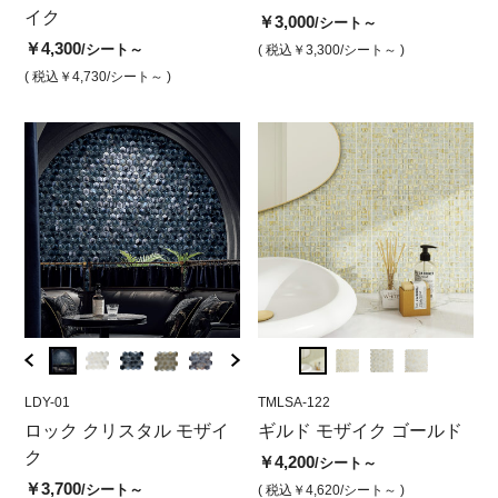
イク
レッド
ク ホワイト
ク 
ホ
￥3,000
/シート～
￥4,300
￥3,400
￥4,300
￥4,3
￥3
/シート～
/シート
/シート
( 税込￥3,300
/シート～ )
( 税込￥4,730
( 税込￥3,740
/シート～ )
/シート )
( 税込￥4,730
/シート )
( 税込￥
( 
LDY-01
XML-122
LDY-01
TMLSA-122
LDY-4
TML
イク
ロック クリスタル モザイ
ギルドモザイク ゴールド
ロッククリスタルモザイク
ギルド モザイク ゴールド
ロッ
ギ
ク
チポラ
ホワイト
ブラ
サ
￥4,200
/シート～
￥3,700
￥3,800
￥3,700
￥3,7
￥4
/シート～
/シート
/シート
( 税込￥4,620
/シート～ )