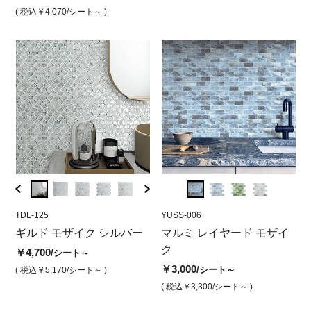
( 税込￥4,070
( 税込￥4,180
/シート～ )
/シート )
( 税込￥4,070
/シート )
( 税込￥
( 
TDL-125
YUSS-005
TDL-125
YUSS-006
CDL-1
YUS
ー
ギルド モザイク シルバー
マルミレイヤードモザイク
ギルドモザイク シルバー
マルミ レイヤード モザイ
ギル
マ
ホワイト
スクエア
ク
ヘキ
ラ
￥4,700
/シート～
￥3,000
￥4,700
￥3,000
￥3,9
￥3
/シート
/シート
/シート～
( 税込￥5,170
/シート～ )
( 税込￥3,300
/シート )
( 税込￥5,170
( 税込￥3,300
/シート )
/シート～ )
( 税込￥
( 