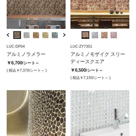
LUC-DP04
LUC-ZY7306
LUC-DP04
LUC-ZY7301
LUC-D
LUC
ッ
アルミノラメラー
アルミノ モザイク 3D スク
アルミノ ラメラー シルバ
アルミノモザイク スリー
アル
ア
エアー ローズ
ー
ディースクエア
ズ
エ
￥6,700
/シート～
￥6,500
￥6,700
￥6,500
￥6,7
￥6
/シート
/シート
/シート～
( 税込￥7,370
/シート～ )
( 税込￥7,150
/シート )
( 税込￥7,370
( 税込￥7,150
/シート )
/シート～ )
( 税込￥
( 