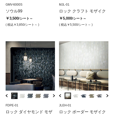
GMV-6000S
MJL-99
GMV-6000S
MJL-01
GMV-6
MJL
）
ソウル99
ロッククラフトモザイク
ソウル ホワイト（光沢）
ロック クラフト モザイク
ソウ
ロ
レッド
沢）
ホ
￥3,500
￥3,500
￥5,000
/シート～
/シート
/シート～
￥5,700
￥3,5
￥5
/シート
( 税込￥3,850
/シート～ )
( 税込￥3,850
( 税込￥5,500
/シート )
/シート～ )
( 税込￥6,270
/シート )
( 税込￥
( 
FDPE-01
JLEH-99
FDPE-01
JLEH-01
FDPE-
JLE
ザイ
ロック ダイヤモンド モザ
ロックボーダーモザイク
ロックダイヤモンドモザイ
ロック ボーダー モザイク
ロッ
ロ