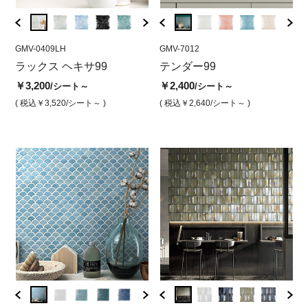
GMV-0409LH
GMV-7010
GMV-0409LH
GMV-7012
GMV-0
GMV
ブ
ラックス ヘキサ99
テンダー アーティクアイ
ラックスヘキサ ホワイト
テンダー99
ラッ
テ
ス（光沢）
（光沢）
ルー
沢
￥3,200
￥2,400
/シート～
/シート～
￥2,400
￥3,200
￥3,2
￥2
/シート
/シート
( 税込￥3,520
/シート～ )
( 税込￥2,640
/シート～ )
( 税込￥2,640
/シート )
( 税込￥3,520
/シート )
( 税込￥
( 