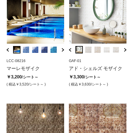
LCC-08216
GCF-02
LCC-08216
GAF-01
LCC-0
GAF
ス
マーレモザイク
アド・シェルズ モザイク
マーレモザイク カリブ ア
アド・シェルズ モザイク
マー
ア
ベージュ 目地なし
クアインディゴ
リー
ホ
￥3,200
￥3,300
/シート～
/シート～
￥5,100
￥3,200
￥3,2
￥3
/シート
/シート
( 税込￥3,520
/シート～ )
( 税込￥3,630
/シート～ )
( 税込￥5,610
/シート )
( 税込￥3,520
/シート )
( 税込￥
( 