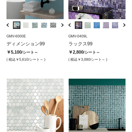
GMV-6000E
GMV-0424L
GMV-6000E
GMV-0409L
GMV-5
GMV
ー
ディメンション99
ラックス ナイトブルー
ディメンション ホワイト
ラックス99
ディ
ラ
（光沢）
（光沢）
ブレ
沢
￥5,100
￥2,800
/シート～
/シート～
￥2,800
￥5,100
￥5,1
￥2
/シート
/シート
( 税込￥5,610
/シート～ )
( 税込￥3,080
/シート～ )
( 税込￥3,080
/シート )
( 税込￥5,610
/シート )
( 税込￥
( 