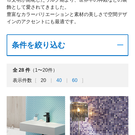
飾として愛されてきました。
豊富なカラーバリエーションと素材の美しさで空間デザ
インのアクセントにも最適です。
条件を絞り込む
全
28
件
（1〜20件）
表示件数
20
40
60