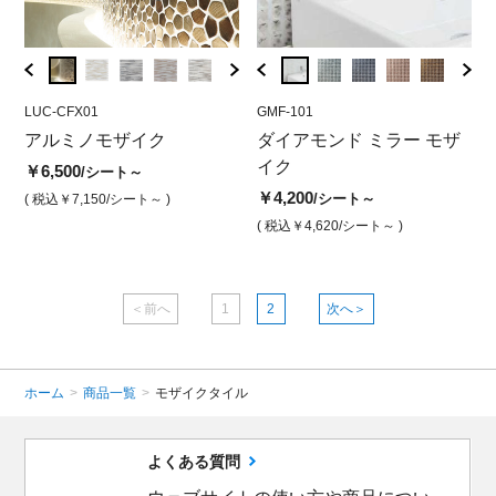
LUC-CFX01
GMF-105
LUCC-1805
GMF-101
LUCC-
GMF
サ
アルミノモザイク
ダイアモンド ミラー モザ
アルミノモザイク ボーダ
ダイアモンド ミラー モザ
アル
ダ
イク ゴールド
ーゴールド
イク
ーグ
イ
￥6,500
/シート～
￥4,200
￥5,000
￥4,200
￥5,0
￥4
/シート
/シート
/シート～
( 税込￥7,150
/シート～ )
( 税込￥4,620
/シート )
( 税込￥5,500
( 税込￥4,620
/シート )
/シート～ )
( 税込￥
( 
＜前へ
1
2
次へ＞
ホーム
>
商品一覧
>
モザイクタイル
よくある質問