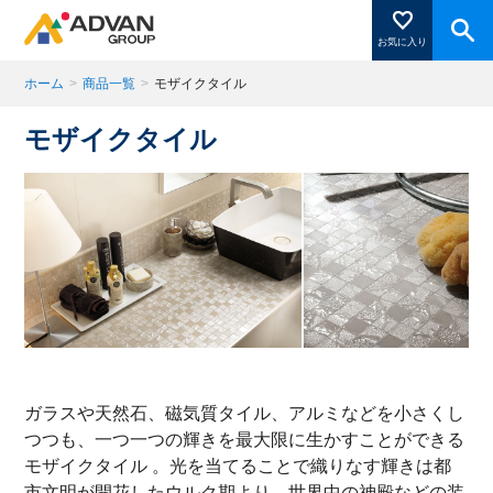
お気に入り
ホーム
>
商品一覧
>
モザイクタイル
モザイクタイル
商品ページにある「お気に入り登録」を押すと登録した
商品がここに表示されます。
閉じる
ガラスや天然石、磁気質タイル、アルミなどを小さくし
つつも、一つ一つの輝きを最大限に生かすことができる
モザイクタイル 。光を当てることで織りなす輝きは都
市文明が開花したウルク期より、世界中の神殿などの装