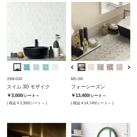
JSW-03A
MS-WI
JSW-03A
MS-SN
JSW-0
MS
ザイ
スイム 3D モザイク
フォーシーズン ウインタ
スイムスリーディーモザイ
フォーシーズン
スイ
フ
ー
ク スカイブルー
ク 
￥3,000
￥13,400
￥1
/シート～
/シート～
￥13,400
￥3,000
￥2,8
/シート
/シート
( 税込￥3,300
/シート～ )
( 税込￥14,740
/シート～ )
( 
( 税込￥14,740
/シート )
( 税込￥3,300
/シート )
( 税込￥