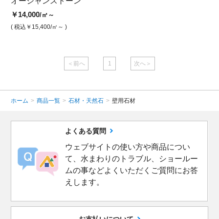
オーシャンストーン
オーシャンストーン
オー
￥14,000
￥14,000
￥14,
/㎡～
/㎡
( 税込￥15,400
/㎡～ )
( 税込￥15,400
/㎡ )
( 税込￥
＜前へ
1
次へ＞
ホーム
>
商品一覧
>
石材・天然石
>
壁用石材
よくある質問
ウェブサイトの使い方や商品につい
て、水まわりのトラブル、ショールー
ムの事などよくいただくご質問にお答
えします。
お支払いについて