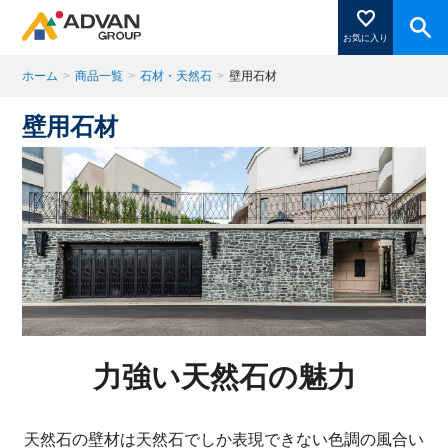
お気に入り
ホーム
>
商品一覧
>
石材・天然石
>
壁用石材
壁用石材
商品ページにある「お気に入り登録」を押すと登録した
商品がここに表示されます。
閉じる
力強い天然石の魅力
天然石の壁材は天然石でしか表現できない色調の風合い