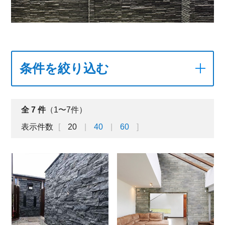
条件を絞り込む
全
7
件
（1〜7件）
表示件数
20
40
60