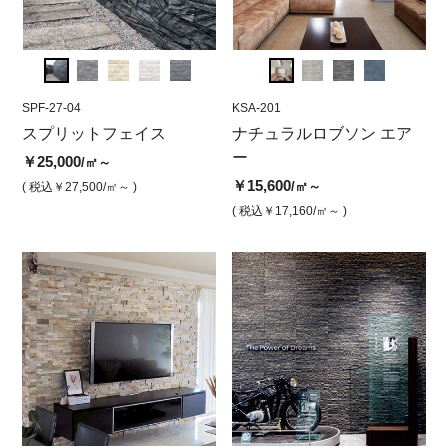
SPF-27-04
KSA-203
SPF-27-04
KSA-201
SPF-1
KSA
ュ
スプリットフェイス
ナチュラルロブソン エア
スプリットフェイス モン
ナチュラルロブソン エア
スプ
ナ
ーシリーズ ブラック
ガ ブラック（大理石）
ー
ョル
ー
￥25,000
/㎡～
￥15,600
￥25,000
￥15,600
￥17,
￥1
/㎡
/㎡
/㎡～
( 税込￥27,500
/㎡～ )
( 税込￥17,160
/㎡ )
( 税込￥27,500
( 税込￥17,160
/㎡ )
/㎡～ )
( 税込￥
( 