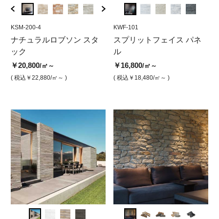
KSM-200-4
KWF-105
KSM-200-4
KWF-101
KN-11
KWF
バー
ナチュラルロブソン スタ
スプリットフェイス・パネ
ナチュラルロブソンスタッ
スプリットフェイス パネ
ナチ
ス
ック
ル ブラック
ク ベージュ
ル
ク 
ホ
ット
￥20,800
￥17,800
￥20,800
￥16,800
￥1
/㎡～
/㎡
/㎡
/㎡～
￥18,
( 税込￥22,880
( 税込￥19,580
/㎡～ )
/㎡ )
( 税込￥22,880
( 税込￥18,480
/㎡ )
/㎡～ )
( 
( 税込￥