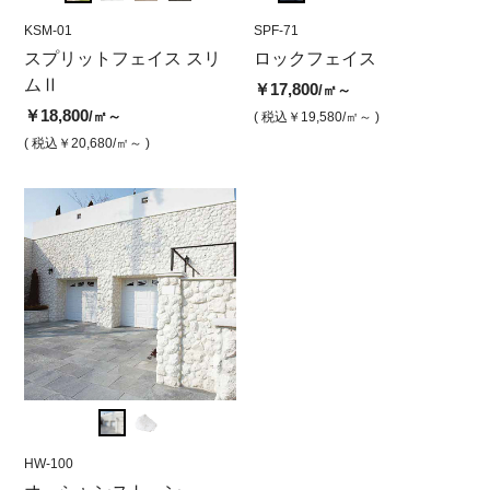
KSM-01
SPF-78
KSM-01
SPF-71
KSM-0
SPF
リ
スプリットフェイス スリ
ロックフェイス シルクブ
スプリットフェイス スリ
ロックフェイス
スプ
ロ
ムⅡ
ラック
ムⅡ スノーホワイト
ムⅡ
￥17,800
￥1
/㎡～
￥18,800
￥17,800
￥18,800
￥18,
/㎡～
/㎡
/㎡
( 税込￥19,580
/㎡～ )
( 
( 税込￥20,680
( 税込￥19,580
/㎡～ )
/㎡ )
( 税込￥20,680
/㎡ )
( 税込￥
HW-100
HW-100
HW-10