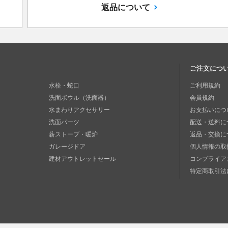
返品について
ご注文につ
水栓・蛇口
ご利用規約
洗面ボウル（洗面器）
会員規約
水まわりアクセサリー
お支払いにつ
洗面パーツ
配送・送料に
薪ストーブ・暖炉
返品・交換に
ガレージドア
個人情報の取
建材アウトレットセール
コンプライア
特定商取引法