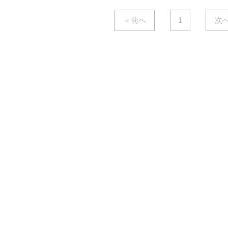
＜前へ
1
次