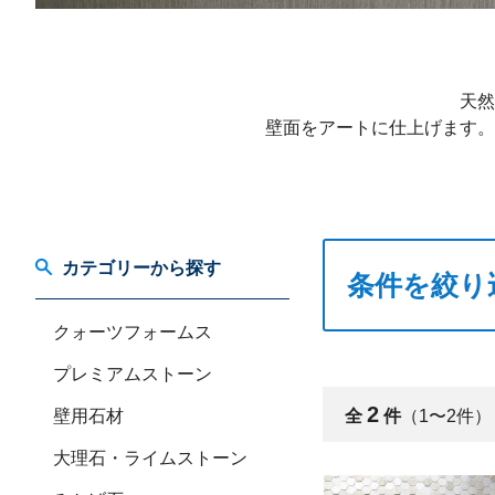
天然
壁面をアートに仕上げます。
カテゴリーから探す
条件を絞り
クォーツフォームス
プレミアムストーン
2
壁用石材
全
件
（1〜2件）
大理石・ライムストーン