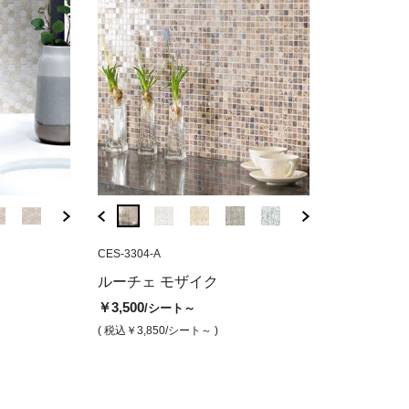
CES-36101B
CES-3304-A
CES-36101C
CES-3304-A
 ネロクラウン
アルテマルミ ビアンコカララ
アルテマルミ ビ
ルーチェモザイ
ルーチェ モザイク
ラ（15mm角）
￥1,700
￥1,700
/シート
/シート
￥3,500
/シート～
￥3,500
/シート
( 税込￥1,870
/シート )
( 税込￥1,870
/シート )
( 税込￥3,850
/シート～ )
( 税込￥3,850
/シート