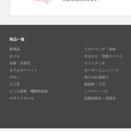
商品一覧
新商品
フローリング・床材
タイル
水まわり・洗面スペース
石材・天然石
ウッドデッキ
タイルカーペット
オーダーユニットバス
ボロン
加工のお見積り
人工芝
副資材・工法
ビニル床材・機能性床材
シャワー・バス
モザイクタイル
洗面化粧台・洗面台