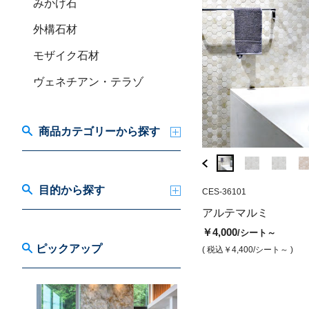
みかげ石
外構石材
モザイク石材
ヴェネチアン・テラゾ
商品カテゴリーから探す
目的から探す
CES-36106
CES-36101
CES-3315-A
アルテマルミ ライングレー
ルーチェモザイク
アルテマルミ
(15mm角)
￥4,000
/シート
￥4,000
/シート～
￥3,500
/シート
( 税込￥4,400
/シート )
ピックアップ
( 税込￥4,400
/シート～ )
( 税込￥3,850
/シート )