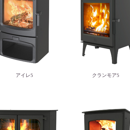
アイレ5
クランモア5