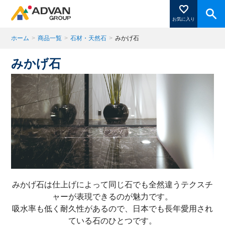
お気に入り
ホーム
>
商品一覧
>
石材・天然石
>
みかげ石
みかげ石
商品ページにある「お気に入り登録」を押すと登録した
商品がここに表示されます。
閉じる
みかげ石は仕上げによって同じ石でも全然違うテクスチ
ャーが表現できるのが魅力です。
吸水率も低く耐久性があるので、日本でも長年愛用され
ている石のひとつです。