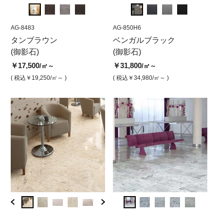
AG-8483
AG-850P6
AG-8483
AG-850H6
AG-84
AG-
タンブラウン
ベンガルブラック 本磨き
タンブラウン 磨き
ベンガルブラック
タン
ベ
(御影石)
(御影石)
￥31,800
￥17,500
￥28,
￥3
/㎡
/㎡
￥17,500
￥31,800
/㎡～
/㎡～
( 税込￥34,980
/㎡ )
( 税込￥19,250
/㎡ )
( 税込￥
( 
( 税込￥19,250
/㎡～ )
( 税込￥34,980
/㎡～ )