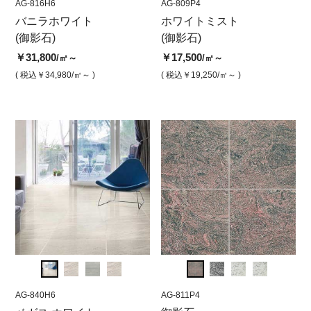
AG-816H6
AG-809P6
AG-816H6
AG-809P4
AG-81
AG-
ス
バニラホワイト
ホワイトミスト ファース
バニラホワイト ファース
ホワイトミスト
バニ
ホ
(御影石)
トチョイス 本磨き
トチョイス
(御影石)
トチ
ト
ーナ
品
￥31,800
￥30,500
￥31,800
￥17,500
/㎡～
/㎡
/㎡
/㎡～
￥31,
￥1
( 税込￥34,980
( 税込￥33,550
/㎡～ )
/㎡ )
( 税込￥34,980
( 税込￥19,250
/㎡ )
/㎡～ )
( 税込￥
( 
AG-840H6
AG-842P6
AG-840H6
AG-811P4
AG-84
AG-