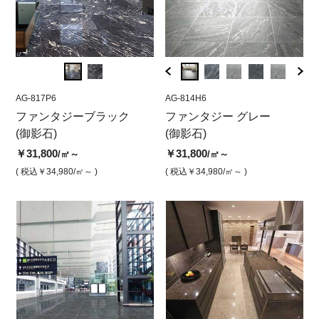
AG-817P6
AG-814P36
AG-817P6
AG-814H6
AG-81
AG-
フ
ファンタジーブラック
ファンタジーグレー 本磨
ファンタジーブラック フ
ファンタジー グレー
ファ
フ
き)
(御影石)
き 298x600【受注品】
ァーストチョイス(本磨き)
(御影石)
(御影
き
￥31,800
￥36,800
￥31,800
￥31,800
￥31,
￥3
/㎡～
/㎡
/㎡
/㎡～
( 税込￥34,980
( 税込￥40,480
/㎡～ )
/㎡ )
( 税込￥34,980
( 税込￥34,980
/㎡ )
/㎡～ )
( 税込￥
( 