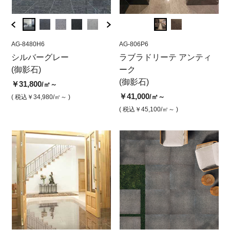
AG-8480H6
AG-806P6
AG-8480H6
AG-806P6
AG-84
AG-
29
シルバーグレー
ラブラドリーテアンティー
シルバーグレー 水磨き 60
ラブラドリーテ アンティ
シル
ラ
(御影石)
ク ファーストチョイス 本
0x600
ーク
ルバー
ク
磨き
(御影石)
磨
￥31,800
￥31,800
￥31,
/㎡～
/㎡
￥41,000
￥41,000
￥4
/㎡
/㎡～
( 税込￥34,980
/㎡～ )
( 税込￥34,980
/㎡ )
( 税込￥
( 税込￥45,100
/㎡ )
( 税込￥45,100
/㎡～ )
( 