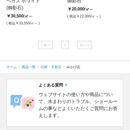
ベガス ホワイト
コロニアル ホワイト 本磨
ベガス ホワイト 水磨き
御影石
ベガ
ゼ
(御影石)
き
ルバ
￥30,500
￥20,000
￥2
/㎡
/㎡～
￥30,500
￥33,000
￥30,
/㎡～
/㎡
( 税込￥33,550
( 税込￥22,000
/㎡ )
/㎡～ )
( 
( 税込￥33,550
( 税込￥36,300
/㎡～ )
/㎡ )
( 税込￥
＜前へ
1
次へ＞
ホーム
>
商品一覧
>
石材・天然石
>
みかげ石
よくある質問
ウェブサイトの使い方や商品につい
て、水まわりのトラブル、ショールー
ムの事などよくいただくご質問にお答
えします。