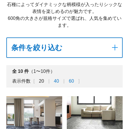
石種によってダイナミックな柄模様が入ったりシックな
表情を楽しめるのが魅力です。
600角の大きさが規格サイズで選ばれ、人気を集めてい
ます。
条件を絞り込む
全
10
件
（1〜10件）
表示件数
20
40
60