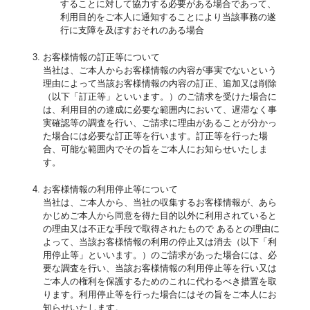
することに対して協力する必要がある場合であって、
利用目的をご本人に通知することにより当該事務の遂
行に支障を及ぼすおそれのある場合
お客様情報の訂正等について
当社は、ご本人からお客様情報の内容が事実でないという
理由によって当該お客様情報の内容の訂正、追加又は削除
（以下「訂正等」といいます。）のご請求を受けた場合に
は、利用目的の達成に必要な範囲内において、遅滞なく事
実確認等の調査を行い、ご請求に理由があることが分かっ
た場合には必要な訂正等を行います。訂正等を行った場
合、可能な範囲内でその旨をご本人にお知らせいたしま
す。
お客様情報の利用停止等について
当社は、ご本人から、当社の収集するお客様情報が、あら
かじめご本人から同意を得た目的以外に利用されていると
の理由又は不正な手段で取得されたもので あるとの理由に
よって、当該お客様情報の利用の停止又は消去（以下「利
用停止等」といいます。）のご請求があった場合には、必
要な調査を行い、当該お客様情報の利用停止等を行い又は
ご本人の権利を保護するためのこれに代わるべき措置を取
ります。利用停止等を行った場合にはその旨をご本人にお
知らせいたします。