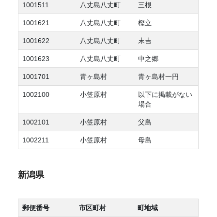
1001511
八丈島八丈町
三根
1001621
八丈島八丈町
樫立
1001622
八丈島八丈町
末吉
1001623
八丈島八丈町
中之郷
1001701
青ヶ島村
青ヶ島村一円
1002100
小笠原村
以下に掲載がない
場合
1002101
小笠原村
父島
1002211
小笠原村
母島
新潟県
郵便番号
市区町村
町地域