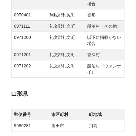
場合
0970401
利尻郡利尻町
沓形
0971111
礼文郡礼文町
船泊村（その他）
0971200
礼文郡礼文町
以下に掲載がない
場合
0971201
礼文郡礼文町
香深村
0971202
礼文郡礼文町
船泊村（ウヱンナ
イ）
山形県
郵便番号
市区町村
町地域
9980281
酒田市
飛島