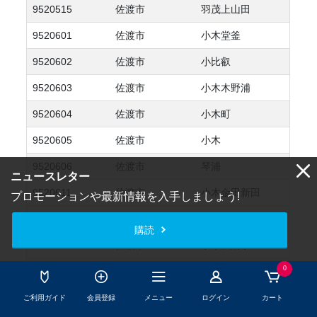
9520515
佐渡市
羽茂上山田
9520601
佐渡市
小木堂釜
9520602
佐渡市
小比叡
9520603
佐渡市
小木木野浦
9520604
佐渡市
小木町
9520605
佐渡市
小木
9520606
佐渡市
琴浦
ニュースレター
9520611
佐渡市
小木金田新田
プロモーションや最新情報を入手しましょう!
9520612
佐渡市
宿根木
購読
9520613
佐渡市
小木強清水
0
9520614
佐渡市
犬神平
9520615
佐渡市
深浦
ご利用ガイド
会員登録
メニュー
ログイン
カート