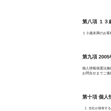
第八項 １３
１３歳未満のお客
第九項 20
個人情報保護法施
お問合せまでご連
第十項 個人
当社が保有す