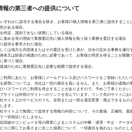
情報の第三者への提供について
いずれかに該当する場合を除き、お客様の個人情報を第三者に提供すること
意がある場合。
を特定、識別できない状態にしている場合。
に進める等の理由で業務委託先に個人情報を取り扱う業務を委託する場合
り提供を要求された場合。
しくは地方公共団体またはその委託を受けた者が、法令の定める事務を遂行
身体又は財産の保護のために必要であって、お客様の同意を得ることが困難
に基づく場合。
達成のために業務委託先に必要な範囲で提供する場合。
ご利用にあたり、お客様にメールアドレス及びパスワードをご登録いただい
る損害については、当社は一切の責任を負いません。また、お客様が虚偽の
びパスワードのご利用を停止することがありますので、予めご了承ください
ブサイトは外部のサイトへのリンクを含んでいます。リンク先のサイトにお
社サイト上のサービスのうち、全部または一部を適宜変更・廃止できるもの
します。
社サイト上で無償にて提供する情報の内容について、その真偽、正確性、最
て一切保証いたしません。
信回線やコンピュータ等の障害によるシステムの中断・遅滞・中止・データ
ビスに関してお客さまに生じた損害について、一切責任を負わないものとし