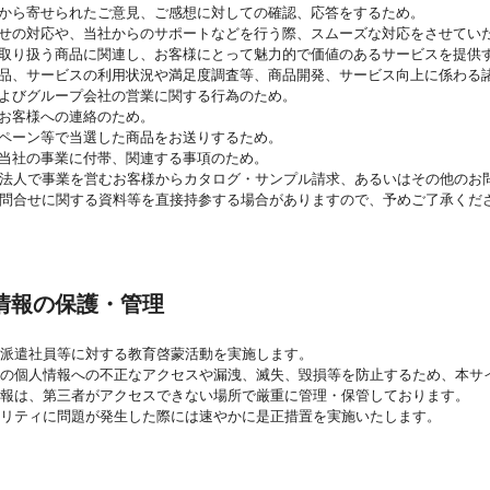
から寄せられたご意見、ご感想に対しての確認、応答をするため。
せの対応や、当社からのサポートなどを行う際、スムーズな対応をさせてい
取り扱う商品に関連し、お客様にとって魅力的で価値のあるサービスを提供
品、サービスの利用状況や満足度調査等、商品開発、サービス向上に係わる
よびグループ会社の営業に関する行為のため。
お客様への連絡のため。
ペーン等で当選した商品をお送りするため。
当社の事業に付帯、関連する事項のため。
法人で事業を営むお客様からカタログ・サンプル請求、あるいはその他のお
問合せに関する資料等を直接持参する場合がありますので、予めご了承くだ
情報の保護・管理
派遣社員等に対する教育啓蒙活動を実施します。
の個人情報への不正なアクセスや漏洩、滅失、毀損等を防止するため、本サ
報は、第三者がアクセスできない場所で厳重に管理・保管しております。
リティに問題が発生した際には速やかに是正措置を実施いたします。