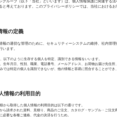
ングループ（以下「当社」といいます）は、個人情報保護に関連する法
ると考えております。このプライバシーポリシーでは、当社におけるお
閉じる
情報の定義
情報の適切な管理のために、セキュリティーシステムの維持、社内管理
行います。
、以下のように生存する個人を特定、識別できる情報をいいます。
、生年月日、性別、職業、電話番号、メールアドレス、お荷物お届け先住所
みでは特定の個人を識別できないが、他の情報と容易に照合することができ
個人情報の利用目的
様から取得した個人情報の利用目的は以下の通りです。
から請求された資料、見積り、商品のご注文、カタログ・サンプル・ご注文
に必要な各種ご連絡、代金の決済を行うため。