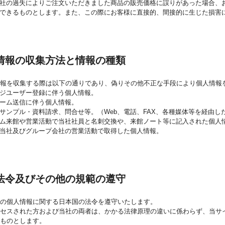
社の過失によりご注文いただきました商品の販売価格に誤りがあった場合、
できるものとします。また、この際にお客様に直接的、間接的に生じた損害
情報の収集方法と情報の種類
情報を収集する際は以下の通りであり、偽りその他不正な手段により個人情報
ジユーザー登録に伴う個人情報。
ーム送信に伴う個人情報。
サンプル・資料請求、問合せ等。（Web、電話、FAX、各種媒体等を経由し
ム来館や営業活動で当社社員と名刺交換や、来館ノート等に記入された個人
当社及びグループ会社の営業活動で取得した個人情報。
法令及びその他の規範の遵守
の個人情報に関する日本国の法令を遵守いたします。
クセスされた方および当社の両者は、かかる法律原理の違いに係わらず、当サ
ものとします。