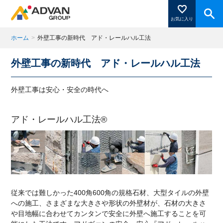
お気に入り
ホーム
>
外壁工事の新時代 アド・レールハル工法
外壁工事の新時代 アド・レールハル工法
商品ページにある「お気に入り登録」を押すと登録した
商品がここに表示されます。
外壁工事は安心・安全の時代へ
アド・レールハル工法®
閉じる
従来では難しかった400角600角の規格石材、大型タイルの外壁
への施工、さまざまな大きさや形状の外壁材が、石材の大きさ
や目地幅に合わせてカンタンで安全に外壁へ施工することを可