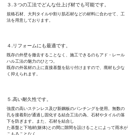
３.３つの工法でどんな仕上げ材でも可能です。
規格石材、大判タイルや割り肌石材などの材料に合わせて、工
法を用意しております。
４.リフォームにも最適です。
既存の外壁を撤去することなく、施工できるのもアド・レール
ハル工法の魅力のひとつ。
既存の外装材の上に直接基盤を貼り付けますので、廃材も少な
く抑えられます。
５.高い耐久性です。
強度の高いステンレス及び新鋼板のパンチングを使用。無数の
孔を接着剤が通過し固化する結合工法の為、石材やタイルの落
下を防ぎます。また、石材を結合し
た基盤と下地材(躯体)との間に隙間を設けることによって雨水が
こもることなく、