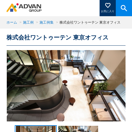
お気に入り
ホーム
>
施工例
>
施工例集
>
株式会社ワントゥーテン 東京オフィス
株式会社ワントゥーテン 東京オフィス
商品ページにある「お気に入り登録」を押すと登録した
商品がここに表示されます。
閉じる