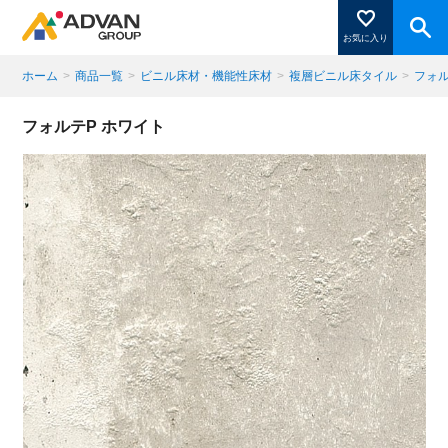
お気に入り
ホーム
>
商品一覧
>
ビニル床材・機能性床材
>
複層ビニル床タイル
>
フォル
商品ページにある「お気に入り登録」を押すと登録した
フォルテP ホワイト
商品がここに表示されます。
閉じる