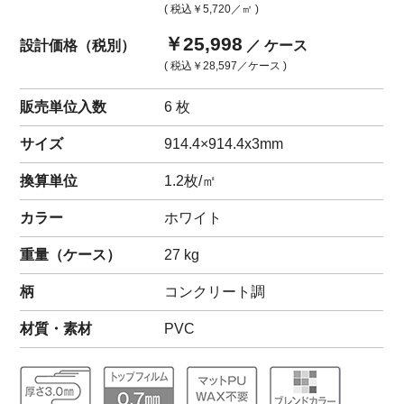
( 税込
￥5,720
／㎡ )
￥25,998
設計価格（税別）
／ ケース
( 税込
￥28,597
／ケース )
販売単位入数
6 枚
サイズ
914.4×914.4x3mm
換算単位
1.2枚/㎡
カラー
ホワイト
重量（
ケース
）
27
kg
柄
コンクリート調
材質・素材
PVC