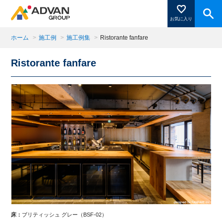
お気に入り
ホーム
>
施工例
>
施工例集
>
Ristorante fanfare
Ristorante fanfare
商品ページにある「お気に入り登録」を押すと登録した
商品がここに表示されます。
閉じる
床：
ブリティッシュ グレー（BSF-02）
床