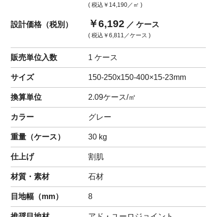
( 税込
￥14,190
／㎡ )
￥6,192
設計価格（税別）
／ ケース
( 税込
￥6,811
／ケース )
販売単位入数
1 ケース
サイズ
150-250x150-400×15-23mm
換算単位
2.09ケース/㎡
カラー
グレー
重量（
ケース
）
30
kg
仕上げ
割肌
材質・素材
石材
目地幅（mm）
8
推奨目地材
アド・ユーロジョイント