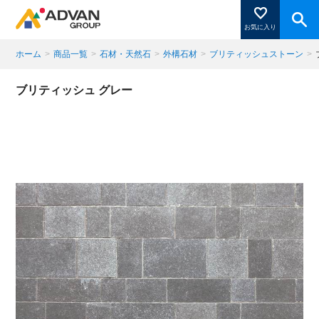
お気に入り
ホーム
>
商品一覧
>
石材・天然石
>
外構石材
>
ブリティッシュストーン
>
商品ページにある「お気に入り登録」を押すと登録した
ブリティッシュ グレー
商品がここに表示されます。
閉じる