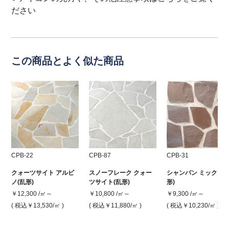
ださい
この商品とよく似た商品
CPB-22
CPB-87
CPB-31
クォーツサイト アルビ
スノーフレーク クォー
シャンパン ミックス(
ノ(乱形)
ツサイト(乱形)
形)
￥12,300 /㎡～
￥10,800 /㎡～
￥9,300 /㎡～
( 税込￥13,530
/㎡ )
( 税込￥11,880
/㎡ )
( 税込￥10,230
/㎡ )