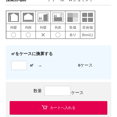
㎡をケースに換算する
㎡
→
ケース
0
数量
ケース
カートへ入れる