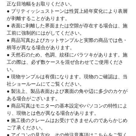
正な目地幅をお取りください。
● ブリティッシュストーンは性質上経年変化により表層
が剥離することがあります。
● 表面に剥離した界面または空隙が存在する場合は、施
工前に強制的にはがしてください。
● 商品写真およびカットサンプルと実際の商品では色・
柄等が異なる場合があります。
● 天然石のため、色調、紋様にバラツキがあります。施
工の際は、必ず数ケースを混ぜ合わせてご使用くださ
い。
● 現物サンプルは有償になります。現物のご確認は、当
社ショールームにてご覧ください。
● 製法上、製品表面および裏面の角や辺に多少のカケが
ある場合がございます。
● 商品写真はモニターの基本設定やパソコンの特性によ
り、現物とは色が異なる場合があります。
● 施工後のクレームはお受けできませんのであらかじめ
ご了承ください。
● アイコンの見方や、その他注意事項は
こちら
をご覧く