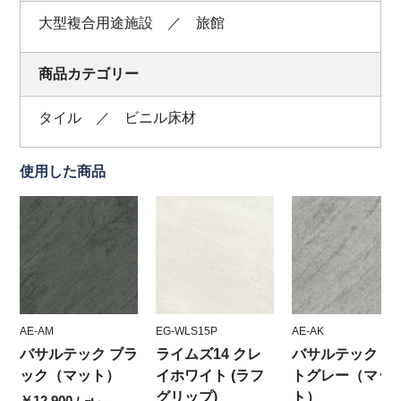
大型複合用途施設 ／ 旅館
商品カテゴリー
タイル ／ ビニル床材
使用した商品
AE-AM
EG-WLS15P
AE-AK
バサルテック ブラ
ライムズ14 クレ
バサルテック ラ
ック（マット）
イホワイト (ラフ
トグレー（マッ
グリップ)
ト）
￥12,900