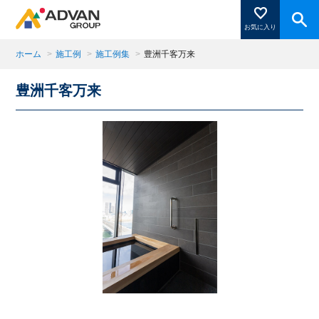
お気に入り
ホーム
>
施工例
>
施工例集
>
豊洲千客万来
豊洲千客万来
商品ページにある「お気に入り登録」を押すと登録した
商品がここに表示されます。
閉じる