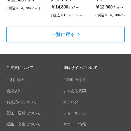
/ ㎡～
￥14,800
￥12,900
/ ㎡～
/ ㎡～
( 税込
￥14,190
/㎡～ )
( 税込
￥16,280
/㎡～ )
( 税込
￥14,190
/㎡～ )
一覧に戻る
ご注文について
通販サイトについて
ご利用規約
ご利用ガイド
会員規約
よくある質問
お支払いについて
カタログ
配送・送料について
ショールーム
返品・交換について
サポート情報