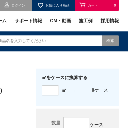
ログイン
お気に入り商品
カート
0
お気に入り
0
ーム
サポート情報
CM・動画
施工例
採用情報
検索
㎡をケースに換算する
されます。
）
㎡
→
0
ケース
数量
ケース