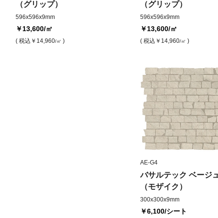
（グリップ）
（グリップ）
596x596x9mm
596x596x9mm
￥13,600
/㎡
￥13,600
/㎡
( 税込
￥14,960
)
( 税込
￥14,960
)
/㎡
/㎡
AE-G4
バサルテック ベージ
（モザイク）
300x300x9mm
￥6,100
/シート