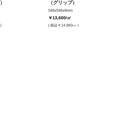
）
（グリップ）
596x596x9mm
￥13,600
/㎡
)
( 税込
￥14,960
)
/㎡