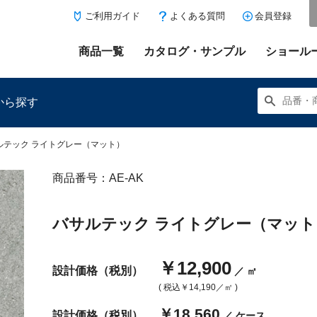
ご利用ガイド
よくある質問
会員登録
商品一覧
カタログ・サンプル
ショール
から探す
ルテック ライトグレー（マット）
商品番号：AE-AK
にある「お気に入り登録」を押すと登録した商品がここに表示
バサルテック ライトグレー（マット
￥12,900
設計価格（税別）
／ ㎡
( 税込
￥14,190
／㎡ )
￥18,560
設計価格（税別）
／ ケース