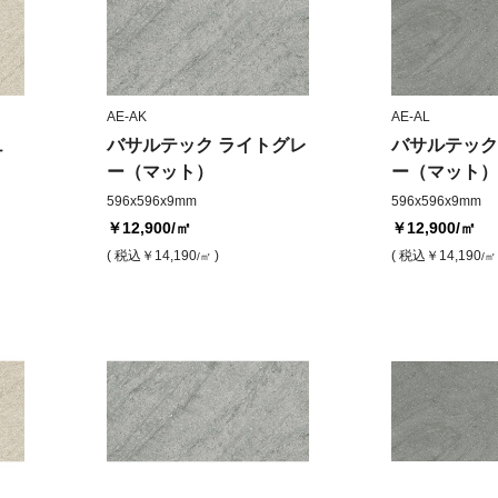
AE-AK
AE-AL
ュ
バサルテック ライトグレ
バサルテック
ー（マット）
ー（マット）
596x596x9mm
596x596x9mm
￥12,900
/㎡
￥12,900
/㎡
( 税込
￥14,190
)
( 税込
￥14,190
/㎡
/㎡