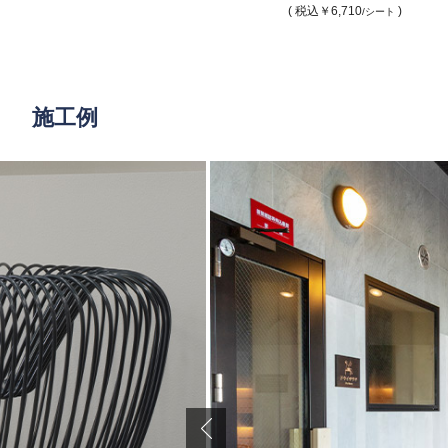
( 税込
￥6,710
)
/シート
施工例