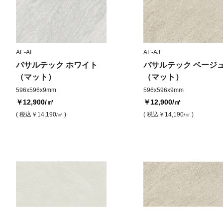
AE-AI
AE-AJ
バサルテック ホワイト
バサルテック ベージ
（マット）
（マット）
596x596x9mm
596x596x9mm
￥12,900
/㎡
￥12,900
/㎡
( 税込
￥14,190
)
( 税込
￥14,190
)
/㎡
/㎡