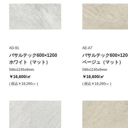
AD-91
AE-A7
バサルテック600×1200
バサルテック600×120
ホワイト（マット）
ベージュ（マット）
596x1195x9mm
596x1195x9mm
￥16,600
/㎡
￥16,600
/㎡
( 税込
￥18,260
)
( 税込
￥18,260
)
/㎡
/㎡