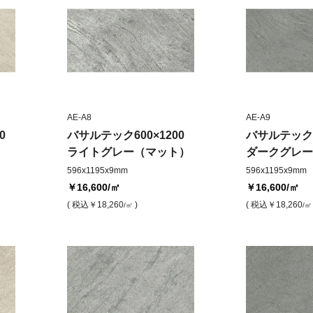
AE-A8
AE-A9
0
バサルテック600×1200
バサルテック60
ライトグレー（マット）
ダークグレー
596x1195x9mm
596x1195x9mm
￥16,600
/㎡
￥16,600
/㎡
( 税込
￥18,260
)
( 税込
￥18,260
/㎡
/㎡