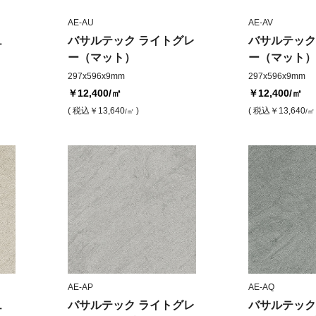
AE-AU
AE-AV
ュ
バサルテック ライトグレ
バサルテック
ー（マット）
ー（マット）
297x596x9mm
297x596x9mm
￥12,400
/㎡
￥12,400
/㎡
( 税込
￥13,640
)
( 税込
￥13,640
/㎡
/㎡
AE-AP
AE-AQ
ュ
バサルテック ライトグレ
バサルテック