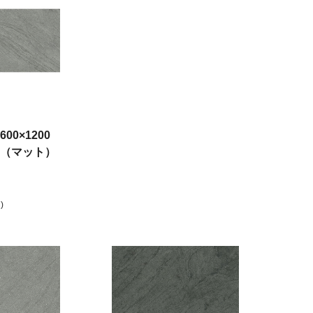
0×1200
（マット）
)