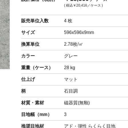
( 税込
￥20,416
／ケース )
閉じる
販売単位入数
4 枚
サイズ
596x596x9mm
換算単位
2.78枚/㎡
カラー
グレー
重量（
ケース
）
28
kg
仕上げ
マット
柄
石目調
材質・素材
磁器質(無釉)
目地幅（mm）
3
推奨目地材
アド・弾性 らくらく目地