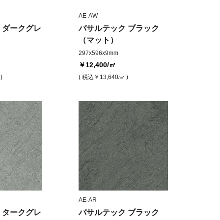
AE-AW
 ダークグレ
バサルテック ブラック
（マット）
297x596x9mm
￥12,400
/㎡
)
( 税込
￥13,640
)
/㎡
AE-AR
 タークグレ
バサルテック ブラック