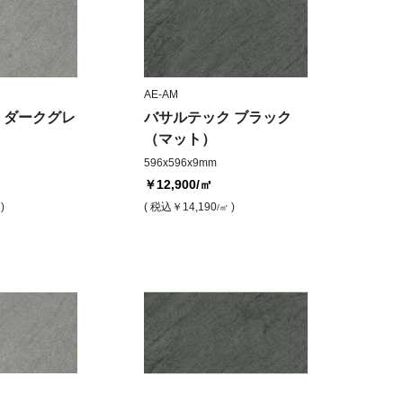
AE-AM
 ダークグレ
バサルテック ブラック
（マット）
596x596x9mm
￥12,900
/㎡
)
( 税込
￥14,190
)
/㎡