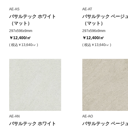
AE-AS
AE-AT
バサルテック ホワイト
バサルテック ベージ
（マット）
（マット）
297x596x9mm
297x596x9mm
￥12,400
/㎡
￥12,400
/㎡
( 税込
￥13,640
)
( 税込
￥13,640
)
/㎡
/㎡
AE-AN
AE-AO
バサルテック ホワイト
バサルテック ベージ