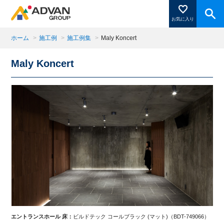
お気に入り
ホーム
>
施工例
>
施工例集
>
Maly Koncert
Maly Koncert
商品ページにある「お気に入り登録」を押すと登録した
商品がここに表示されます。
閉じる
エントランスホール 床：
ビルドテック コールブラック (マット)（BDT-749066）
アプ