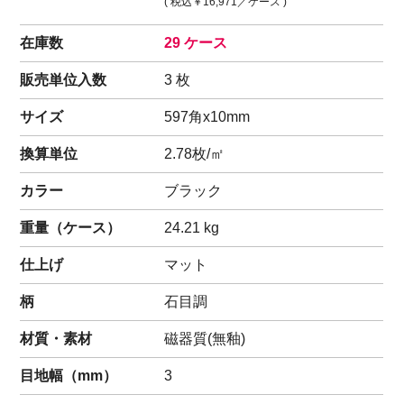
( 税込
￥16,971
／ケース )
在庫数
29 ケース
販売単位入数
3 枚
サイズ
597角x10mm
換算単位
2.78枚/㎡
カラー
ブラック
重量（
ケース
）
24.21
kg
仕上げ
マット
柄
石目調
材質・素材
磁器質(無釉)
目地幅（mm）
3