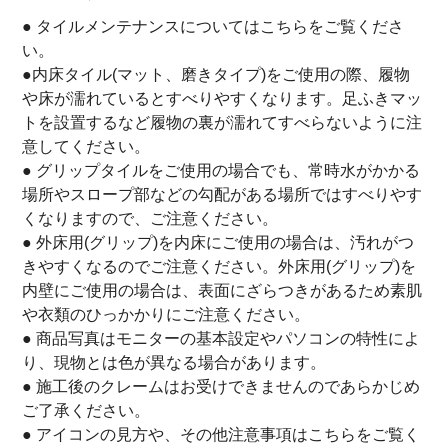
● タイルメンテナンスについては
こちら
をご覧くださ
い。
●内床タイル(マット、磨きタイプ)をご使用の際、履物
や床が濡れているとすべりやすくなります。足ふきマッ
トを設置するなど履物の裏が濡れてすべらないように注
意してください。
● グリップタイルをご使用の場合でも、常時水がかかる
場所やスロープ部などの勾配がある場所ではすべりやす
くなりますので、ご注意ください。
● 外床用(グリップ)を内床にご使用の場合は、汚れがつ
きやすくなるのでご注意ください。外床用(グリップ)を
内壁にご使用の場合は、表面にざらつきがあるため素肌
や衣類のひっかかりにご注意ください。
● 商品写真はモニターの基本設定やパソコンの特性によ
り、現物とは色が異なる場合があります。
● 施工後のクレームはお受けできませんのであらかじめ
ご了承ください。
● アイコンの見方や、その他注意事項は
こちら
をご覧く