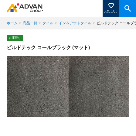
お気に入り
ホーム
>
商品一覧
>
タイル
>
イン＆アウトタイル
>
ビルドテック コールブラ
商品ページにある「お気に入り登録」を押すと登録した
在庫限り
商品がここに表示されます。
ビルドテック コールブラック (マット)
閉じる