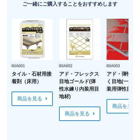
ご一緒にご購入することをおすすめします
80A001
80A002
80A003
タイル・石材用接
アド・フレックス
アド・弾性ら
着剤（床用）
目地ゴールド(弾
く目地(一液性
性水練り内装用目
装用弾性目地材
地材)
商品を見る
商品を見る
商品を見る