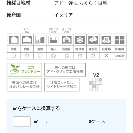
推奨目地材
アド・弾性 らくらく目地
原産国
イタリア
㎡をケースに換算する
㎡
→
ケース
0