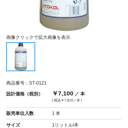
画像クリックで拡大画像を表示
商品番号：ST-0121
￥7,100
設計価格（税別）
／ 本
( 税込
￥7,810
／本 )
販売単位入数
1 本
サイズ
1リットル/本