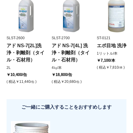
SLST-2600
SLST-2700
ST-0121
アド NS-7[2L]洗
アド NS-7[4L] 洗
エポ目地 洗浄剤
浄・剥離剤（タイ
浄・剥離剤（タイ
1リットル/本
ル・石材用）
ル・石材用）
￥7,100
/本
( 税込
￥7,810
)
2L
4㎏/本
/本
￥10,400
/缶
￥18,800
/缶
( 税込
￥11,440
)
( 税込
￥20,680
)
/缶
/缶
ご一緒にご購入することをおすすめします