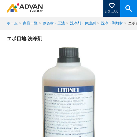
お気に入り
ホーム
>
商品一覧
>
副資材・工法
>
洗浄剤・保護剤
>
洗浄・剥離材
>
エポ
商品ページにある「お気に入り登録」を押すと登録した
エポ目地 洗浄剤
商品がここに表示されます。
閉じる