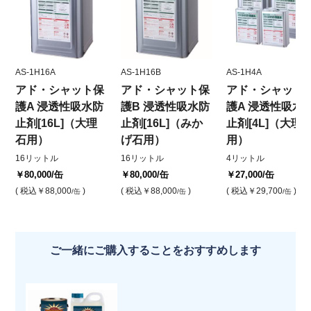
AS-1H16A
AS-1H16B
AS-1H4A
アド・シャット保
アド・シャット保
アド・シャット
護A 浸透性吸水防
護B 浸透性吸水防
護A 浸透性吸水
止剤[16L]（大理
止剤[16L]（みか
止剤[4L]（大理
石用）
げ石用）
用）
16リットル
16リットル
4リットル
￥80,000
/缶
￥80,000
/缶
￥27,000
/缶
( 税込
￥88,000
)
( 税込
￥88,000
)
( 税込
￥29,700
)
/缶
/缶
/缶
ご一緒にご購入することをおすすめします