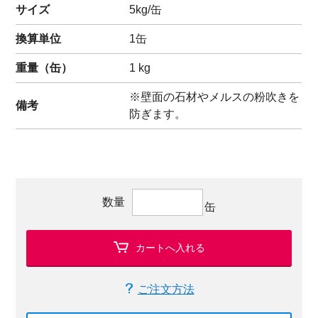
サイズ
5kg/缶
換算単位
1缶
重量（
缶
）
1
kg
※壁面の石材やメルスの粉吹きを
備考
防ぎます。
数量
缶
カートへ入れる
ご注文方法