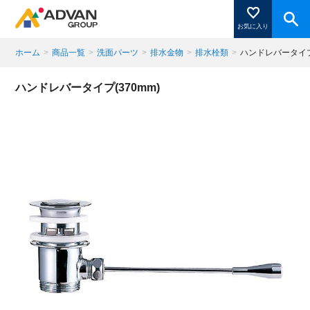
お気に入り
ホーム
>
商品一覧
>
洗面パーツ
>
排水金物
>
排水栓類
>
ハンドレバータイプ(
商品ページにある「お気に入り登録」を押すと登録した
ハンドレバータイプ(370mm)
商品がここに表示されます。
閉じる