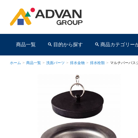
商品一覧
目的から探す
商品カテゴリー
ホーム
>
商品一覧
>
洗面パーツ
>
排水金物
>
排水栓類
>
マルチパーパス
商品ページ