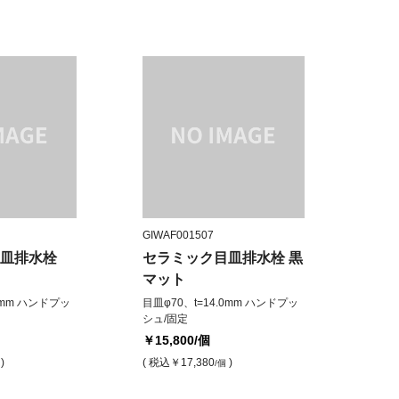
GIWAF001507
目皿排水栓
セラミック目皿排水栓 黒
マット
.0mm ハンドプッ
目皿φ70、t=14.0mm ハンドプッ
シュ/固定
￥15,800
/個
)
( 税込
￥17,380
)
/個