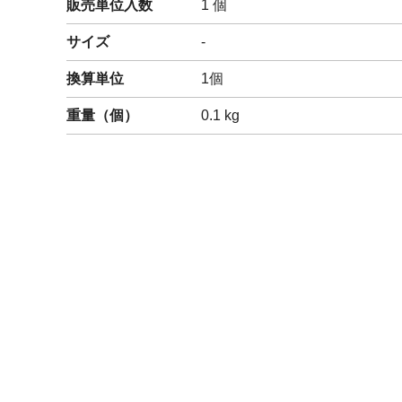
販売単位入数
1 個
閉じる
サイズ
-
換算単位
1個
重量（
個
）
0.1
kg