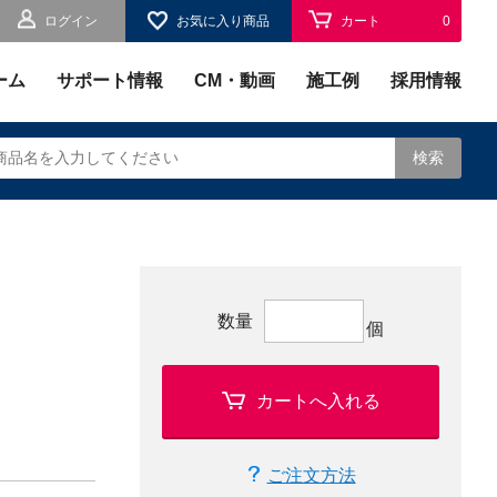
ログイン
お気に入り商品
カート
0
お気に入り
0
ーム
サポート情報
CM・動画
施工例
採用情報
検索
されます。
数量
個
カートへ入れる
ご注文方法