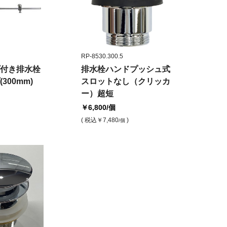
RP-8530.300.5
付き排水栓
排水栓ハンドプッシュ式
300mm)
スロットなし（クリッカ
ー）超短
￥6,800
/個
( 税込
￥7,480
)
/個