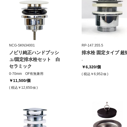
NCG-SKN34001
RP-147.355.5
ノビリ純正ハンドプッシ
排水栓 固定タイプ 超
ュ/固定排水栓セット 白
-
セラミック
￥6,320
/個
0-70mm OF有無兼用
( 税込
￥6,952
)
/個
￥11,500
/個
( 税込
￥12,650
)
/個