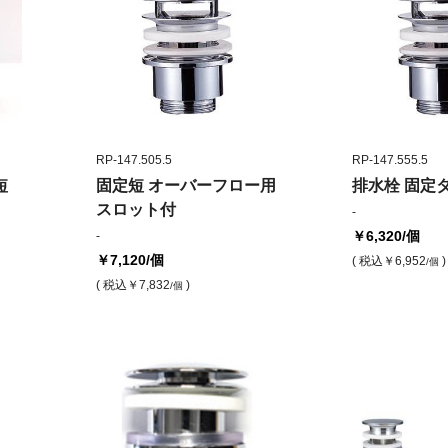
RP-147.505.5
RP-147.555.5
短
固定短 オーバーフロー用
排水栓 固定
スロット付
-
￥6,320
/個
-
￥7,120
/個
( 税込
￥6,952
)
/個
( 税込
￥7,832
)
/個