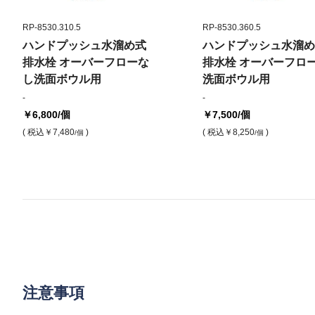
RP-8530.310.5
RP-8530.360.5
ハンドプッシュ水溜め式
ハンドプッシュ水溜め
排水栓 オーバーフローな
排水栓 オーバーフロ
し洗面ボウル用
洗面ボウル用
-
-
￥6,800
/個
￥7,500
/個
( 税込
￥7,480
)
( 税込
￥8,250
)
/個
/個
注意事項