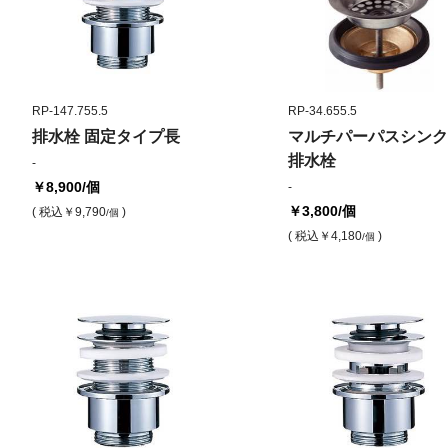
RP-147.755.5
RP-34.655.5
排水栓 固定タイプ長
マルチパーパスシンク
排水栓
-
￥8,900
/個
-
￥3,800
/個
( 税込
￥9,790
)
/個
( 税込
￥4,180
)
/個