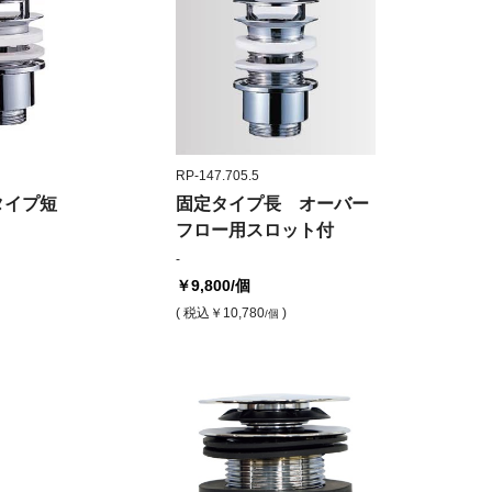
RP-147.705.5
タイプ短
固定タイプ長 オーバー
フロー用スロット付
-
￥9,800
/個
( 税込
￥10,780
)
/個