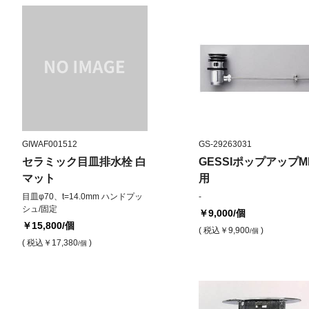
GIWAF001512
GS-29263031
セラミック目皿排水栓 白
GESSIポップアップMI
マット
用
目皿φ70、t=14.0mm ハンドプッ
-
シュ/固定
￥9,000
/個
￥15,800
/個
( 税込
￥9,900
)
/個
( 税込
￥17,380
)
/個