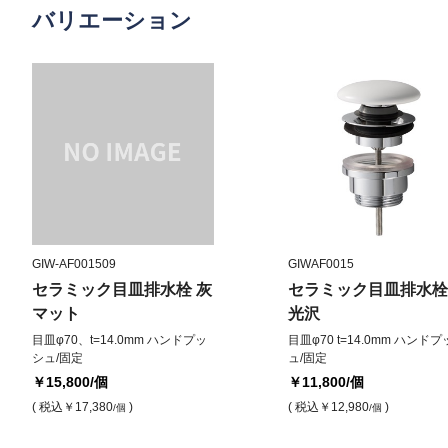
バリエーション
GIW-AF001509
GIWAF0015
セラミック目皿排水栓 灰
セラミック目皿排水栓
マット
光沢
目皿φ70、t=14.0mm ハンドプッ
目皿φ70 t=14.0mm ハンド
シュ/固定
ュ/固定
￥15,800
/個
￥11,800
/個
( 税込
￥17,380
)
( 税込
￥12,980
)
/個
/個