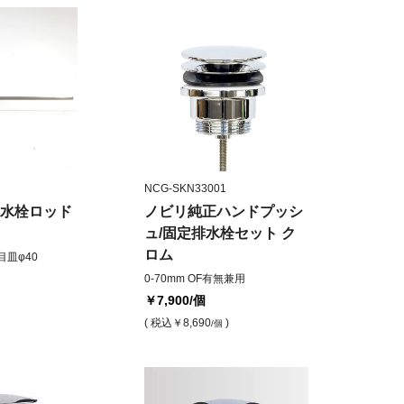
NCG-SKN33001
水栓ロッド
ノビリ純正ハンドプッシ
ュ/固定排水栓セット ク
ロム
目皿φ40
0-70mm OF有無兼用
￥7,900
/個
( 税込
￥8,690
)
/個