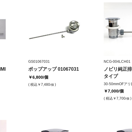
GS01067031
NCG-004LCH01
MI
ポップアップ 01067031
ノビリ純正排
タイプ
￥6,800
/個
30-50mmOFアリ
( 税込
￥7,480
)
/個
￥7,000
/個
( 税込
￥7,700
)
/個