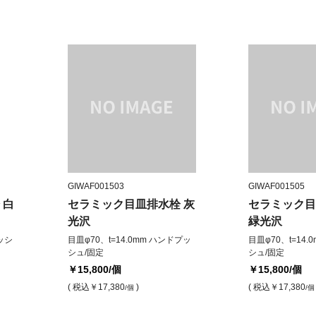
GIWAF001503
GIWAF001505
 白
セラミック目皿排水栓 灰
セラミック
光沢
緑光沢
プッシ
目皿φ70、t=14.0mm ハンドプッ
目皿φ70、t=14
シュ/固定
シュ/固定
￥15,800
/個
￥15,800
/個
( 税込
￥17,380
)
( 税込
￥17,380
/個
/個