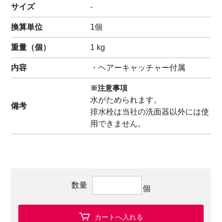
サイズ
-
換算単位
1個
重量（
個
）
1
kg
内容
・
ヘアーキャッチャー
付属
※注意事項
水がためられます。
備考
排水栓は当社の洗面器以外には使
用できません。
数量
個
カートへ入れる