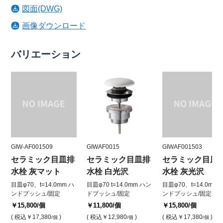
図面(DWG)
画像ダウンロード
バリエーション
GIW-AF001509
GIWAF0015
GIWAF001503
セラミック目皿排
セラミック目皿排
セラミック目皿
水栓 灰マット
水栓 白光沢
水栓 灰光沢
目皿φ70、t=14.0mm ハ
目皿φ70 t=14.0mm ハン
目皿φ70、t=14.0mm 
ンドプッシュ/固定
ドプッシュ/固定
ンドプッシュ/固定
￥15,800
/個
￥11,800
/個
￥15,800
/個
( 税込
￥17,380
)
( 税込
￥12,980
)
( 税込
￥17,380
)
/個
/個
/個