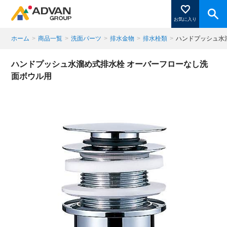
お気に入り
ホーム
>
商品一覧
>
洗面パーツ
>
排水金物
>
排水栓類
>
ハンドプッシュ水
商品ページにある「お気に入り登録」を押すと登録した
ハンドプッシュ水溜め式排水栓 オーバーフローなし洗
商品がここに表示されます。
面ボウル用
閉じる