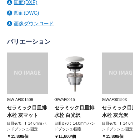
図面(DXF)
図面(DWG)
画像ダウンロード
バリエーション
GIW-AF001509
GIWAF0015
GIWAF001503
セラミック目皿排
セラミック目皿排
セラミック目皿
水栓 灰マット
水栓 白光沢
水栓 灰光沢
目皿φ70、t=14.0mm ハ
目皿φ70 t=14.0mm ハン
目皿φ70、t=14.0mm 
ンドプッシュ/固定
ドプッシュ/固定
ンドプッシュ/固定
￥15,800
/個
￥11,800
/個
￥15,800
/個