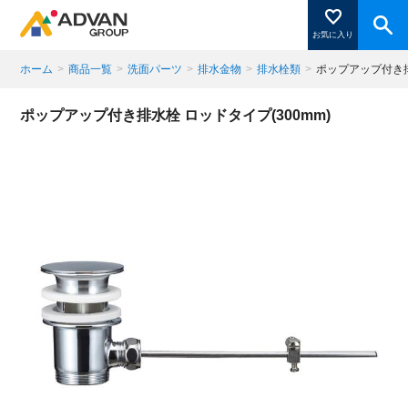
お気に入り
ホーム
>
商品一覧
>
洗面パーツ
>
排水金物
>
排水栓類
>
ポップアップ付き排
商品ページにある「お気に入り登録」を押すと登録した
ポップアップ付き排水栓 ロッドタイプ(300mm)
商品がここに表示されます。
閉じる