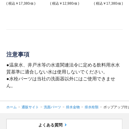
( 税込
￥17,380
)
( 税込
￥12,980
)
( 税込
￥17,380
)
/個
/個
/個
注意事項
●温泉水、井戸水等の水道関連法令に定める飲料用水水
質基準に適合しない水は使用しないでください。
●水栓パーツは当社の洗面器以外にはご使用できませ
ん。
ホーム
>
通販サイト
>
洗面パーツ
>
排水金物
>
排水栓類
>
ポップアップ付き
よくある質問